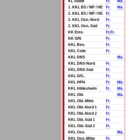
KL Stade
Fr.
Mä.
1. KKL BS / WF / HE
Fr.
Mä.
2. KKL BS / WF / HE
Fr.
2. KKL Osn.-Nord
Fr.
2. KKL Osn.-Süd
Fr.
KK Ems.
Fr.
Fr.
KK G/N
Fr.
KKL Ben.
Fr.
KKL Celle
Fr.
KKL DNS
Mä.
KKL DNS-Nord
Fr.
KKL DNS-Süd
Fr.
KKL G/S..
Fr.
KKL HPH.
Fr.
Mä.
KKL Hildesheim
Fr.
Mä.
KKL Old.
Mä.
KKL Old.-Mitte
Fr.
KKL Old.-Nord 1
Fr.
KKL Old.-Nord 2
Fr.
KKL Old.-Süd 1
Fr.
KKL Old.-Süd 2
Fr.
KKL Osn.
Mä.
KKL Osn.-Mitte
Fr.