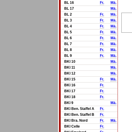
BL 16
Fr.
Mä.
BL 17
Mä.
BL 2
Fr.
Mä.
BL 3
Fr.
Mä.
BL 4
Fr.
Mä.
BL 5
Fr.
Mä.
BL 6
Fr.
Mä.
BL 7
Fr.
Mä.
BL 8
Fr.
Mä.
BL 9
Fr.
Mä.
BKl 10
Mä.
BKl 11
Mä.
BKl 12
Mä.
BKl 15
Fr.
Mä.
BKl 16
Fr.
BKl 17
Fr.
BKl 18
Fr.
BKl 9
Mä.
BKl Ben. Staffel A
Fr.
BKl Ben. Staffel B
Fr.
BKl Bra. Nord
Fr.
Mä.
BKl Celle
Fr.