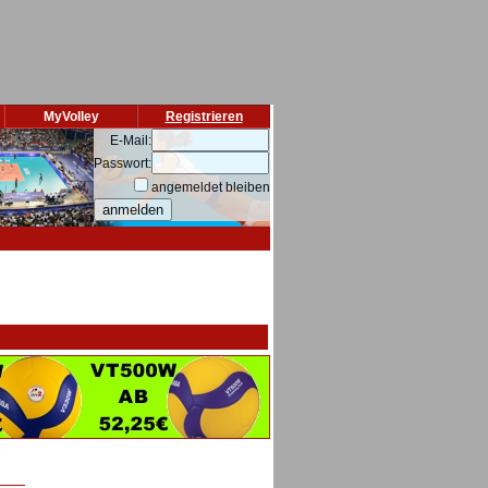
MyVolley
Registrieren
E-Mail:
Passwort:
angemeldet bleiben