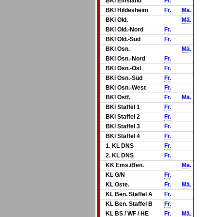
BKl Emsland
Fr.
BKl Hildesheim
Fr.
Mä.
BKl Old.
Mä.
BKl Old.-Nord
Fr.
BKl Old.-Süd
Fr.
BKl Osn.
Mä.
BKl Osn.-Nord
Fr.
BKl Osn.-Ost
Fr.
BKl Osn.-Süd
Fr.
BKl Osn.-West
Fr.
BKl Ostf.
Fr.
Mä.
BKl Staffel 1
Fr.
BKl Staffel 2
Fr.
BKl Staffel 3
Fr.
BKl Staffel 4
Fr.
1. KL DNS
Fr.
2. KL DNS
Fr.
KK Ems./Ben.
Mä.
KL G/N
Fr.
KL Oste.
Fr.
Mä.
KL Ben. Staffel A
Fr.
KL Ben. Staffel B
Fr.
KL BS / WF / HE
Fr.
Mä.