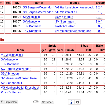
um
Zeit
Nr.
Team A
Team B
Ergebn
.12
10203
SG Bergen-Wietzendorf
VG Hankensbüttel-Knesebeck
3:2 ()
.12
10208
SG Bergen-Wietzendorf
VfL Westercelle II
3:1 ()
.12
10604
SV Altencelle
SSV Scheuen
3:1 ()
.12
10607
SV Altencelle
SV Nienhagen II
3:0 ()
.12
10901
TSV Dorfmark
Post-SV Uelzen
3:0 ()
.12
10905
TSV Dorfmark
SV Meinersen/Ahnsen/Päse
3:0 ()
lle
Spiele
Sätze
Bälle
Team
ges.
gew.
verl.
Punkte
Diff.
Diff
VfL Westercelle II
16
14
2
28:4
45:18
27
0:0
SV Altencelle
16
13
3
26:6
42:24
18
0:0
TSV Dorfmark
16
10
6
20:12
36:23
13
0:0
SG Bergen-Wietzendorf
16
10
6
20:12
38:28
10
0:0
SSV Scheuen
16
6
10
12:20
29:31
-2
0:0
SV Meinersen/Ahnsen/Päse
16
6
10
12:20
27:38
-11
0:0
SV Nienhagen II
16
6
10
12:20
24:35
-11
0:0
VG Hankensbüttel-Knesebeck
16
4
12
8:24
24:41
-17
0:0
Post-SV Uelzen
16
3
13
6:26
17:44
-27
0:0