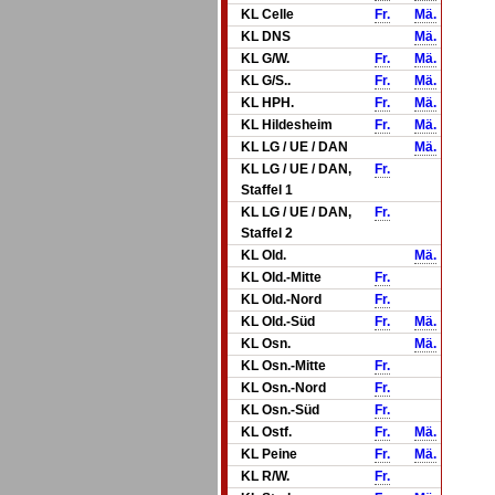
KL Celle
Fr.
Mä.
KL DNS
Mä.
KL G/W.
Fr.
Mä.
KL G/S..
Fr.
Mä.
KL HPH.
Fr.
Mä.
KL Hildesheim
Fr.
Mä.
KL LG / UE / DAN
Mä.
KL LG / UE / DAN,
Fr.
Staffel 1
KL LG / UE / DAN,
Fr.
Staffel 2
KL Old.
Mä.
KL Old.-Mitte
Fr.
KL Old.-Nord
Fr.
KL Old.-Süd
Fr.
Mä.
KL Osn.
Mä.
KL Osn.-Mitte
Fr.
KL Osn.-Nord
Fr.
KL Osn.-Süd
Fr.
KL Ostf.
Fr.
Mä.
KL Peine
Fr.
Mä.
KL R/W.
Fr.