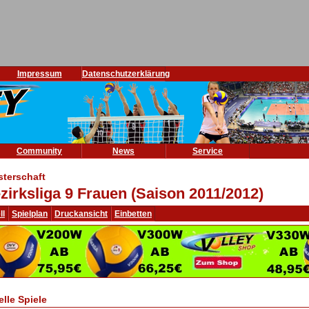
Impressum
Datenschutzerklärung
Community
News
Service
sterschaft
zirksliga 9 Frauen (Saison 2011/2012)
ll
Spielplan
Druckansicht
Einbetten
elle Spiele