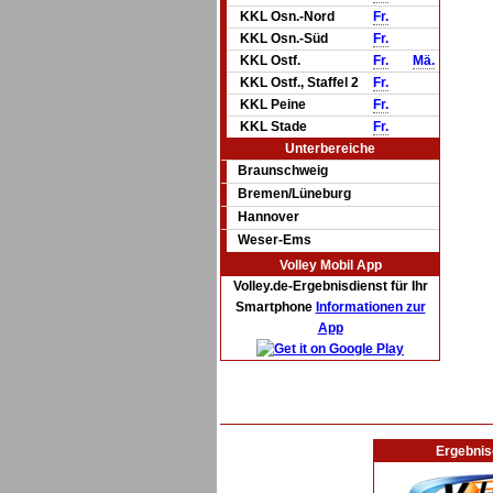
KKL Osn.-Nord
Fr.
KKL Osn.-Süd
Fr.
KKL Ostf.
Fr.
Mä.
KKL Ostf., Staffel 2
Fr.
KKL Peine
Fr.
KKL Stade
Fr.
Unterbereiche
Braunschweig
Bremen/Lüneburg
Hannover
Weser-Ems
Volley Mobil App
Volley.de-Ergebnisdienst für Ihr
Smartphone
Informationen zur
App
Ergebnis