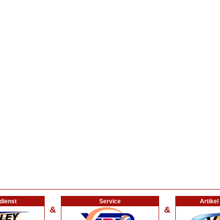
dienst
Service
Artike
&
&