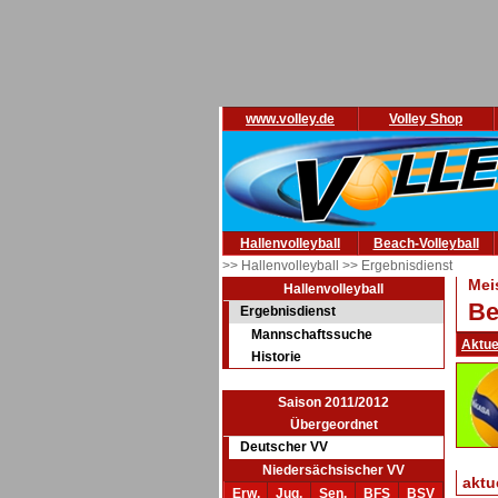
www.volley.de
Volley Shop
Hallenvolleyball
Beach-Volleyball
>> Hallenvolleyball
>> Ergebnisdienst
Mei
Hallenvolleyball
Be
Ergebnisdienst
Mannschaftssuche
Aktue
Historie
Saison 2011/2012
Übergeordnet
Deutscher VV
Niedersächsischer VV
aktu
Erw.
Jug.
Sen.
BFS
BSV