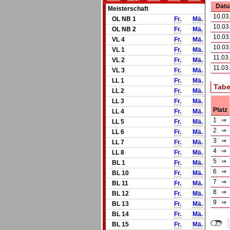
Dat
Meisterschaft
10.03
OL NB 1
Fr.
Mä.
10.03
OL NB 2
Fr.
Mä.
10.03
VL 4
Fr.
Mä.
10.03
VL 1
Fr.
Mä.
11.03
VL 2
Fr.
Mä.
11.03
VL 3
Fr.
Mä.
LL 1
Fr.
Mä.
Tabe
LL 2
Fr.
Mä.
LL 3
Fr.
Mä.
Platz
LL 4
Fr.
Mä.
1
⇒
LL 5
Fr.
Mä.
2
⇒
LL 6
Fr.
Mä.
3
⇒
LL 7
Fr.
Mä.
4
⇒
LL 8
Fr.
Mä.
5
⇒
BL 1
Fr.
Mä.
6
⇒
BL 10
Fr.
Mä.
7
⇒
BL 11
Fr.
Mä.
8
⇒
BL 12
Fr.
Mä.
9
⇒
BL 13
Fr.
Mä.
BL 14
Fr.
Mä.
BL 15
Fr.
Mä.