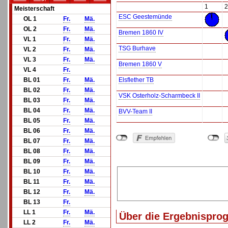
1
2
Meisterschaft
ESC Geestemünde
OL 1
Fr.
Mä.
OL 2
Fr.
Mä.
Bremen 1860 IV
VL 1
Fr.
Mä.
TSG Burhave
VL 2
Fr.
Mä.
VL 3
Fr.
Mä.
Bremen 1860 V
VL 4
Fr.
BL 01
Fr.
Mä.
Elsflether TB
BL 02
Fr.
Mä.
VSK Osterholz-Scharmbeck II
BL 03
Fr.
Mä.
BL 04
Fr.
Mä.
BVV-Team II
BL 05
Fr.
Mä.
BL 06
Fr.
Mä.
BL 07
Fr.
Mä.
BL 08
Fr.
Mä.
BL 09
Fr.
Mä.
BL 10
Fr.
Mä.
BL 11
Fr.
Mä.
BL 12
Fr.
Mä.
BL 13
Fr.
LL 1
Fr.
Mä.
Über die Ergebnispro
LL 2
Fr.
Mä.