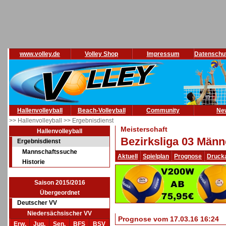
www.volley.de
Volley Shop
Impressum
Datenschu
Hallenvolleyball
Beach-Volleyball
Community
Ne
>> Hallenvolleyball
>> Ergebnisdienst
Meisterschaft
Hallenvolleyball
Bezirksliga 03 Männ
Ergebnisdienst
Mannschaftssuche
Aktuell
Spielplan
Prognose
Druck
Historie
Saison 2015/2016
Übergeordnet
Deutscher VV
Niedersächsischer VV
Prognose vom 17.03.16 16:24
Erw.
Jug.
Sen.
BFS
BSV