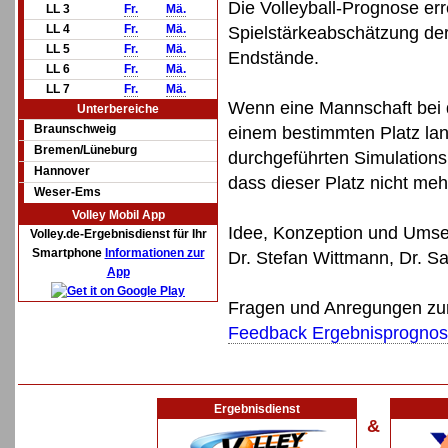
Die Volleyball-Prognose err
LL 3
Fr.
Mä.
LL 4
Fr.
Mä.
Spielstärkeabschätzung de
LL 5
Fr.
Mä.
Endstände.
LL 6
Fr.
Mä.
LL 7
Fr.
Mä.
Wenn eine Mannschaft bei d
Unterbereiche
Braunschweig
einem bestimmten Platz lan
Bremen/Lüneburg
durchgeführten Simulations
Hannover
dass dieser Platz nicht me
Weser-Ems
Volley Mobil App
Idee, Konzeption und Umse
Volley.de-Ergebnisdienst für Ihr
Smartphone
Informationen zur
Dr. Stefan Wittmann, Dr. S
App
Fragen und Anregungen zur 
Feedback Ergebnisprogno
Ergebnisdienst
&