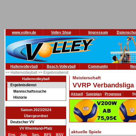
www.volley.de
Volley Shop
Impressum
Datenschu
Hallenvolleyball
Beach-Volleyball
Community
Ne
>> Hallenvolleyball
>> Ergebnisdienst
Meisterschaft
Hallenvolleyball
VVRP Verbandsliga 
Ergebnisdienst
Mannschaftssuche
Aktuell
Spielplan
Prognose
St
Historie
Saison 2023/2024
Übergeordnet
Deutscher VV
VV Rheinland-Pfalz
aktuelle Spiele
Erw.
Jug.
Sen.
BFS
BSV