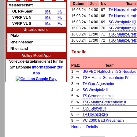
Datum
Zeit
Nr.
Team
Meisterschaft
16.03.24
14:00
67
TV Hochstetten(
OL RP-Saar
Mä.
Fr.
16.03.24
14:00
68
TV Hochstetten(
VVRP VL N
Mä.
Fr.
16.03.24
14:00
69
SG Westpfalz II(
VVRP VL S
Mä.
Fr.
16.03.24
14:00
70
SG Westpfalz II(
Unterbereiche
16.03.24
17:00
71
TSG Mainz-Bretz
Pfalz
16.03.24
17:00
72
TSG Mainz-Bretz
Rheinhessen
Rheinland
Tabelle
Volley Mobil App
Volley.de-Ergebnisdienst für Ihr
Platz
Team
Smartphone
Informationen zur
1
⇒
SG VBC Haßloch / TSG Neustad
App
2
⇒
TGM Mainz-Gonsenheim IV
3
⇒
TV Gau-Algesheim
4
⇗
SG Westpfalz II
5
⇘
TS Germersheim II
6
⇘
TSG Mainz-Bretzenheim II
7
⇒
TSV Speyer III
8
⇒
TV Hochstetten
9
⇒
VC 2000 Bad Kreuznach
Normal
Details