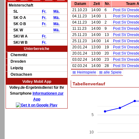
Datum
Zeit
Nr.
Team 
Meisterschaft
21.10.23
14:00
6
Post SV Dresde
SL
Fr.
Mä.
04.11.23
14:00
1
Post SV Dresde
SK O A
Fr.
Mä.
04.11.23
14:00
2
Post SV Dresde
SK O B
Fr.
Mä.
11.11.23
14:00
9
Post SV Dresde
SK W
Mä.
25.11.23
14:00
13
Post SV Dresde
SKl W A
Fr.
25.11.23
14:00
14
Post SV Dresde
SKl W B
Fr.
20.01.24
13:00
19
Post SV Dresde
Unterbereiche
20.01.24
13:00
20
Post SV Dresde
Chemnitz
03.02.24
14:00
23
Post SV Dresde
Dresden
02.03.24
14:00
28
Post SV Dresde
Leipzig
📅 Heimspiele
📅 alle Spiele
Ostsachsen
Volley Mobil App
Tabellenverlauf
Volley.de-Ergebnisdienst für Ihr
Smartphone
Informationen zur
App
5
10