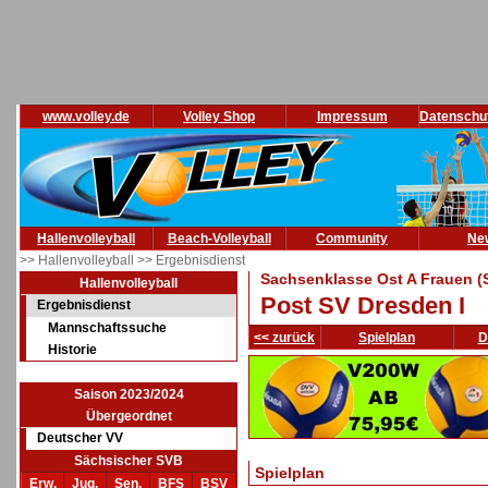
www.volley.de
Volley Shop
Impressum
Datenschu
Hallenvolleyball
Beach-Volleyball
Community
Ne
>> Hallenvolleyball
>> Ergebnisdienst
Sachsenklasse Ost A Frauen (
Hallenvolleyball
Post SV Dresden I
Ergebnisdienst
Mannschaftssuche
<< zurück
Spielplan
D
Historie
Saison 2023/2024
Übergeordnet
Deutscher VV
Sächsischer SVB
Spielplan
Erw.
Jug.
Sen.
BFS
BSV