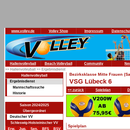
www.volley.de
Volley Shop
Impressum
Datenschu
Hallenvolleyball
Beach-Volleyball
Community
Ne
>> Hallenvolleyball
>> Ergebnisdienst
Bezirksklasse Mitte Frauen (S
Hallenvolleyball
VSG Lübeck 6
Ergebnisdienst
Mannschaftssuche
<< zurück
Spielplan
D
Historie
Saison 2024/2025
Übergeordnet
Deutscher VV
Schleswig-Holsteinischer VV
Spielplan
Erw.
Jug.
Sen.
BFS
BSV