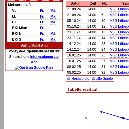
Datum
Zeit
Nr.
Tea
Meisterschaft
21.09.24
14:00
5
VSG Lübeck
VL
Fr.
Mä.
21.09.24
14:00
6
VSG Lübeck
LL
Fr.
Mä.
05.10.24
14:00
10
VSG Lübeck
BL
Fr.
Mä.
05.10.24
14:00
12
VSG Lübeck
BKl Mitte
Fr.
23.11.24
14:00
13
VSG Lübeck
BKl N
Fr.
Mä.
23.11.24
14:00
14
VSG Lübeck
BKl S
Fr.
Mä.
14.12.24
14:00
23
VSG Lübeck
Volley Mobil App
14.12.24
14:00
24
VSG Lübeck
Volley.de-Ergebnisdienst für Ihr
18.01.25
14:00
25
VSG Lübeck
Smartphone
Informationen zur
18.01.25
14:00
27
VSG Lübeck
App
08.02.25
14:00
31
VSG Lübeck
08.02.25
14:00
32
VSG Lübeck
📅 Heimspiele
📅 alle Spiele
Tabellenverlauf
5