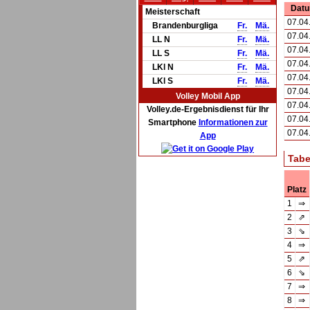
Dat
Meisterschaft
07.04
Brandenburgliga
Fr.
Mä.
07.04
LL N
Fr.
Mä.
07.04
LL S
Fr.
Mä.
07.04
LKl N
Fr.
Mä.
07.04
LKl S
Fr.
Mä.
07.04
Volley Mobil App
07.04
Volley.de-Ergebnisdienst für Ihr
07.04
Smartphone
Informationen zur
07.04
App
Tabe
Platz
1
⇒
2
⇗
3
⇘
4
⇒
5
⇗
6
⇘
7
⇒
8
⇒