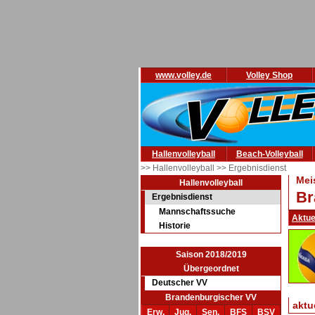
www.volley.de
Volley Shop
Hallenvolleyball
Beach-Volleyball
>> Hallenvolleyball
>> Ergebnisdienst
Mei
Hallenvolleyball
Br
Ergebnisdienst
Mannschaftssuche
Aktue
Historie
Saison 2018/2019
Übergeordnet
Deutscher VV
Brandenburgischer VV
aktu
Erw.
Jug.
Sen.
BFS
BSV