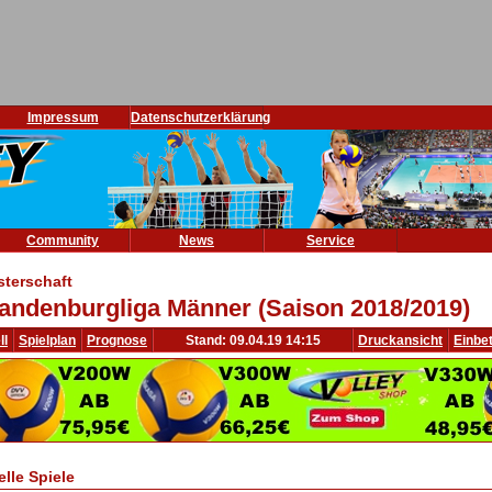
Impressum
Datenschutzerklärung
Community
News
Service
sterschaft
andenburgliga Männer (Saison 2018/2019)
ll
Spielplan
Prognose
Stand: 09.04.19 14:15
Druckansicht
Einbe
elle Spiele