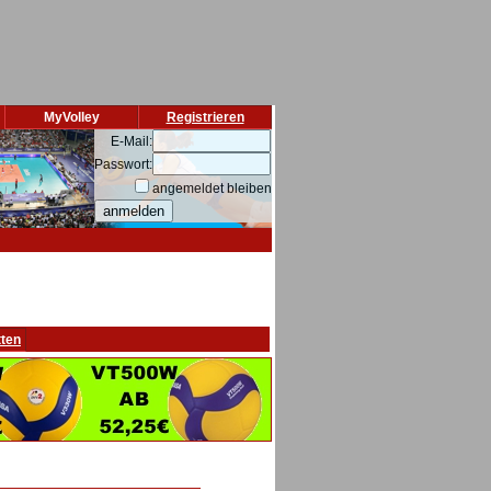
MyVolley
Registrieren
E-Mail:
Passwort:
angemeldet bleiben
tten