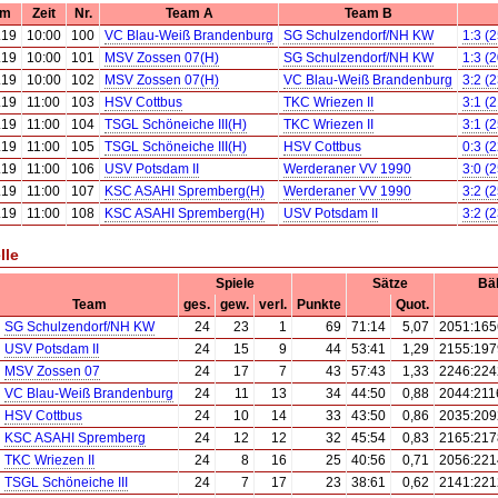
um
Zeit
Nr.
Team A
Team B
.19
10:00
100
VC Blau-Weiß Brandenburg
SG Schulzendorf/NH KW
1:3 (
.19
10:00
101
MSV Zossen 07(H)
SG Schulzendorf/NH KW
1:3 (
.19
10:00
102
MSV Zossen 07(H)
VC Blau-Weiß Brandenburg
3:2 (
.19
11:00
103
HSV Cottbus
TKC Wriezen II
3:1 (
.19
11:00
104
TSGL Schöneiche III(H)
TKC Wriezen II
3:1 (
.19
11:00
105
TSGL Schöneiche III(H)
HSV Cottbus
0:3 (
.19
11:00
106
USV Potsdam II
Werderaner VV 1990
3:0 (
.19
11:00
107
KSC ASAHI Spremberg(H)
Werderaner VV 1990
3:2 (
.19
11:00
108
KSC ASAHI Spremberg(H)
USV Potsdam II
3:2 (
lle
Spiele
Sätze
Bäl
Team
ges.
gew.
verl.
Punkte
Quot.
SG Schulzendorf/NH KW
24
23
1
69
71:14
5,07
2051:165
USV Potsdam II
24
15
9
44
53:41
1,29
2155:197
MSV Zossen 07
24
17
7
43
57:43
1,33
2246:224
VC Blau-Weiß Brandenburg
24
11
13
34
44:50
0,88
2044:211
HSV Cottbus
24
10
14
33
43:50
0,86
2035:209
KSC ASAHI Spremberg
24
12
12
32
45:54
0,83
2165:217
TKC Wriezen II
24
8
16
25
40:56
0,71
2056:221
TSGL Schöneiche III
24
7
17
23
38:61
0,62
2141:221