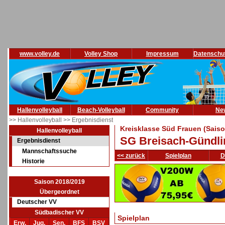
www.volley.de
Volley Shop
Impressum
Datenschu
Hallenvolleyball
Beach-Volleyball
Community
Ne
>> Hallenvolleyball
>> Ergebnisdienst
Kreisklasse Süd Frauen (Saiso
Hallenvolleyball
SG Breisach-Gündli
Ergebnisdienst
Mannschaftssuche
<< zurück
Spielplan
D
Historie
Saison 2018/2019
Übergeordnet
Deutscher VV
Südbadischer VV
Spielplan
Erw.
Jug.
Sen.
BFS
BSV