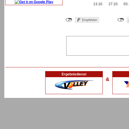
13.10.
27.10.
03.
Ergebnisdienst
&