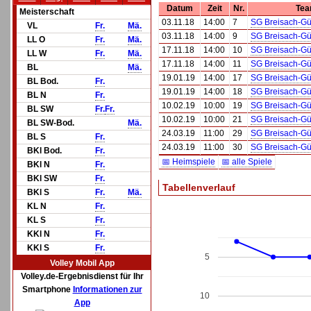
Datum
Zeit
Nr.
Tea
Meisterschaft
03.11.18
14:00
7
SG Breisach-Gü
VL
Fr.
Mä.
03.11.18
14:00
9
SG Breisach-Gü
LL O
Fr.
Mä.
17.11.18
14:00
10
SG Breisach-Gü
LL W
Fr.
Mä.
17.11.18
14:00
11
SG Breisach-Gü
BL
Mä.
19.01.19
14:00
17
SG Breisach-Gü
BL Bod.
Fr.
19.01.19
14:00
18
SG Breisach-Gü
BL N
Fr.
10.02.19
10:00
19
SG Breisach-Gü
BL SW
Fr.
Fr.
10.02.19
10:00
21
SG Breisach-Gü
BL SW-Bod.
Mä.
24.03.19
11:00
29
SG Breisach-Gü
BL S
Fr.
24.03.19
11:00
30
SG Breisach-Gü
BKl Bod.
Fr.
📅 Heimspiele
📅 alle Spiele
BKl N
Fr.
BKl SW
Fr.
Tabellenverlauf
BKl S
Fr.
Mä.
KL N
Fr.
KL S
Fr.
KKl N
Fr.
KKl S
Fr.
5
Volley Mobil App
Volley.de-Ergebnisdienst für Ihr
Smartphone
Informationen zur
10
App