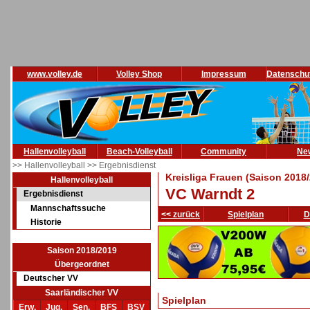
www.volley.de
Volley Shop
Impressum
Datenschu
Hallenvolleyball
Beach-Volleyball
Community
Ne
>> Hallenvolleyball
>> Ergebnisdienst
Kreisliga Frauen (Saison 2018
Hallenvolleyball
VC Warndt 2
Ergebnisdienst
Mannschaftssuche
<< zurück
Spielplan
D
Historie
Saison 2018/2019
Übergeordnet
Deutscher VV
Saarländischer VV
Spielplan
Erw.
Jug.
Sen.
BFS
BSV