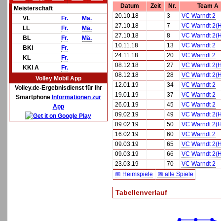
Datum
Zeit
Nr.
Team A
Meisterschaft
20.10.18
3
VC Warndt 2
VL
Fr.
Mä.
27.10.18
7
VC Warndt 2(H
LL
Fr.
Mä.
27.10.18
8
VC Warndt 2(H
BL
Fr.
Mä.
10.11.18
13
VC Warndt 2
BKl
Fr.
24.11.18
20
VC Warndt 2
KL
Fr.
08.12.18
27
VC Warndt 2(H
KKl A
Fr.
08.12.18
28
VC Warndt 2(H
Volley Mobil App
12.01.19
34
VC Warndt 2
Volley.de-Ergebnisdienst für Ihr
19.01.19
37
VC Warndt 2
Smartphone
Informationen zur
26.01.19
45
VC Warndt 2
App
09.02.19
49
VC Warndt 2(H
09.02.19
50
VC Warndt 2(H
16.02.19
60
VC Warndt 2
09.03.19
65
VC Warndt 2(H
09.03.19
66
VC Warndt 2(H
23.03.19
70
VC Warndt 2
📅 Heimspiele
📅 alle Spiele
Tabellenverlauf