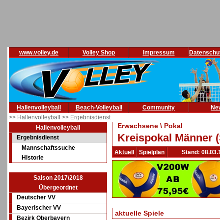
www.volley.de
Volley Shop
Impressum
Datenschu
Hallenvolleyball
Beach-Volleyball
Community
Ne
>> Hallenvolleyball
>> Ergebnisdienst
Erwachsene \ Pokal
Hallenvolleyball
Kreispokal Männer (
Ergebnisdienst
Mannschaftssuche
Aktuell
Spielplan
Stand: 08.03.
Historie
Saison 2017/2018
Übergeordnet
Deutscher VV
Bayerischer VV
aktuelle Spiele
Bezirk Oberbayern