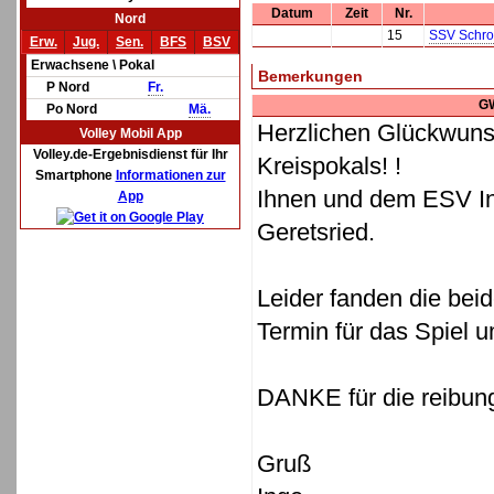
Datum
Zeit
Nr.
Nord
15
SSV Schr
Erw.
Jug.
Sen.
BFS
BSV
Erwachsene \ Pokal
Bemerkungen
P Nord
Fr.
G
Po Nord
Mä.
Herzlichen Glückwun
Volley Mobil App
Volley.de-Ergebnisdienst für Ihr
Kreispokals! !
Smartphone
Informationen zur
Ihnen und dem ESV Ing
App
Geretsried.
Leider fanden die be
Termin für das Spiel u
DANKE für die reibun
Gruß