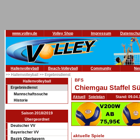
www.volley.de
Volley Shop
Impressum
Datenschu
Hallenvolleyball
Beach-Volleyball
Community
Ne
>> Hallenvolleyball
>> Ergebnisdienst
BFS
Hallenvolleyball
Chiemgau Staffel Sü
Ergebnisdienst
Mannschaftssuche
Aktuell
Spielplan
Stand: 09.04.
Historie
Saison 2018/2019
Übergeordnet
Deutscher VV
Bayerischer VV
aktuelle Spiele
Bezirk Oberbayern