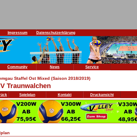
Impressum
Datenschutzerklärung
Community
News
Service
emgau Staffel Ost Mixed (Saison 2018/2019)
V Traunwalchen
rück
Spielplan
Kontakt
Druckansicht
lplan