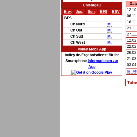
Dat
Chiemgau
12.10
Erw.
Jug.
Sen.
BFS
BSV
06.11
BFS
16.11
Ch Nord
Mi.
23.11
Ch Ost
Mi.
27.11
Ch Süd
Mi.
12.02
Ch West
Mi.
22.02
Volley Mobil App
26.02
Volley.de-Ergebnisdienst für Ihr
21.03
Smartphone
Informationen zur
03.04
App
📅 He
Tabe