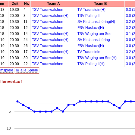
um
Zeit
Nr.
Team A
Team B
.18
19:30
4
TSV Traunwalchen
TV Traunstein(H)
0:3 (
.18
20:00
8
TSV Traunwalchen(H)
TSV Palling II
3:0 (
.18
19:30
11
TSV Traunwalchen
SV Kirchanschöring(H)
3:2 (
.18
20:00
12
TSV Traunwalchen
FSV Haslach(H)
3:2 (
.18
20:00
14
TSV Traunwalchen(H)
TSV Waging am See
3:1 (
.19
20:00
24
TSV Traunwalchen(H)
SV Kirchanschöring
3:0 (
.19
19:30
26
TSV Traunwalchen
FSV Haslach(H)
3:0 (
.19
20:00
17
TSV Traunwalchen(H)
TV Traunstein
3:2 (
.19
19:30
30
TSV Traunwalchen
TSV Waging am See(H)
3:0 (
.19
20:00
22
TSV Traunwalchen
TSV Palling II(H)
3:0 (
imspiele
📅 alle Spiele
llenverlauf
5
10