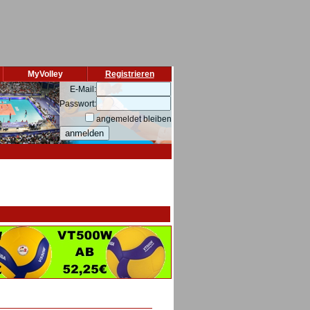
MyVolley
Registrieren
E-Mail:
Passwort:
angemeldet bleiben