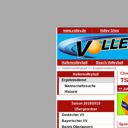
www.volley.de
Volley Shop
Hallenvolleyball
Beach-Volleyball
>> Hallenvolleyball
>> Ergebnisdienst
Chi
Hallenvolleyball
TS
Ergebnisdienst
Mannschaftssuche
<< zu
Historie
Saison 2018/2019
Übergeordnet
Deutscher VV
Bayerischer VV
Spie
Bezirk Oberbayern