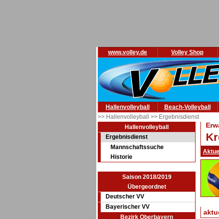
www.volley.de
Volley Shop
Hallenvolleyball
Beach-Volleyball
>> Hallenvolleyball
>> Ergebnisdienst
Erw
Hallenvolleyball
Kr
Ergebnisdienst
Mannschaftssuche
Aktue
Historie
Saison 2018/2019
Übergeordnet
Deutscher VV
Bayerischer VV
aktu
Bezirk Oberbayern