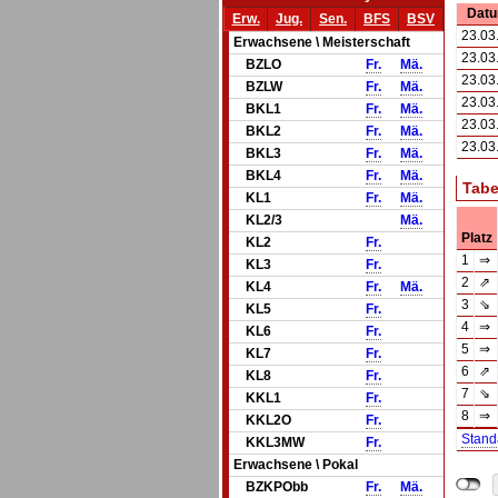
Dat
Erw.
Jug.
Sen.
BFS
BSV
23.03
Erwachsene \ Meisterschaft
23.03
BZLO
Fr.
Mä.
23.03
BZLW
Fr.
Mä.
23.03
BKL1
Fr.
Mä.
23.03
BKL2
Fr.
Mä.
23.03
BKL3
Fr.
Mä.
BKL4
Fr.
Mä.
Tabe
KL1
Fr.
Mä.
KL2/3
Mä.
Platz
KL2
Fr.
1
⇒
KL3
Fr.
2
⇗
KL4
Fr.
Mä.
3
⇘
KL5
Fr.
4
⇒
KL6
Fr.
5
⇒
KL7
Fr.
6
⇗
KL8
Fr.
7
⇘
KKL1
Fr.
8
⇒
KKL2O
Fr.
Stand
KKL3MW
Fr.
Erwachsene \ Pokal
BZKPObb
Fr.
Mä.