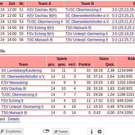
um
Zeit
Nr.
Team A
Team B
E
.19
12:00
51
ASV Dachau III(H)
TUSC Obermenzing II
3:0 (25:23,26
.19
12:00
52
ASV Dachau III(H)
SC Oberweikertshofen e.V.
0:3 (23:25,21
.19
12:00
53
TUSC Obermenzing II
SC Oberweikertshofen e.V.
2:3 (25:21,8:
.19
14:00
54
FSV Eching II(H)
TSG Maisach III
3:0 (25:3,25:1
.19
14:00
55
FSV Eching II(H)
TSV Unterpf.-Germering II
3:0 (25:19,25
.19
14:00
56
TSG Maisach III
TSV Unterpf.-Germering II
0:3 (12:25,7:2
lle
Spiele
Sätze
Bäll
Team
ges.
gew.
verl.
Punkte
Quot.
SG Landsberg/Kaufering
14
11
3
33
38:16
2,38
1234:999
SC Oberweikertshofen e.V.
14
11
3
32
37:14
2,64
1192:935
ESV Neuaubing
14
9
5
30
33:20
1,65
1202:1004
ASV Dachau III
14
10
4
28
33:18
1,83
1140:925
TUSC Obermenzing II
14
7
7
21
29:28
1,04
1198:1161
FSV Eching II
14
4
10
12
17:32
0,53
849:1040
TSV Unterpf.-Germering II
14
4
10
12
16:33
0,48
979:1054
TSG Maisach III
14
0
14
0
0:42
0,00
374:1050
ard
Details