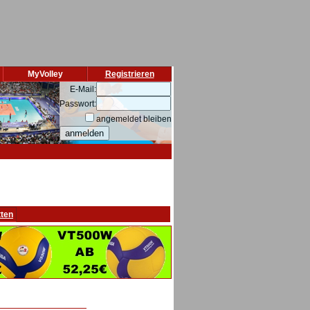
MyVolley
Registrieren
E-Mail:
Passwort:
angemeldet bleiben
tten