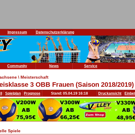
Impressum
Datenschutzerklärung
Community
News
Service
achsene \ Meisterschaft
eisklasse 3 OBB Frauen (Saison 2018/2019)
ll
Spielplan
Prognose
Stand: 05.04.19 16:18
Druckansicht
Einbe
elle Spiele