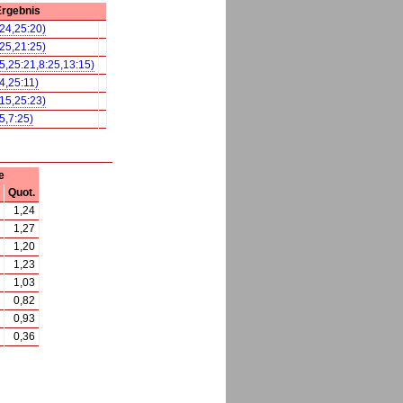
rgebnis
:24,25:20)
:25,21:25)
25,25:21,8:25,13:15)
4,25:11)
:15,25:23)
5,7:25)
e
Quot.
1,24
1,27
1,20
1,23
1,03
0,82
0,93
0,36