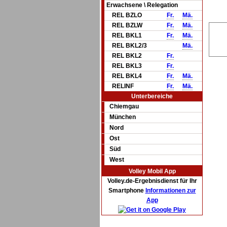
Erwachsene \ Relegation
REL BZLO
Fr.
Mä.
REL BZLW
Fr.
Mä.
REL BKL1
Fr.
Mä.
REL BKL2/3
Mä.
REL BKL2
Fr.
REL BKL3
Fr.
REL BKL4
Fr.
Mä.
RELINF
Fr.
Mä.
Unterbereiche
Chiemgau
München
Nord
Ost
Süd
West
Volley Mobil App
Volley.de-Ergebnisdienst für Ihr
Smartphone
Informationen zur
App