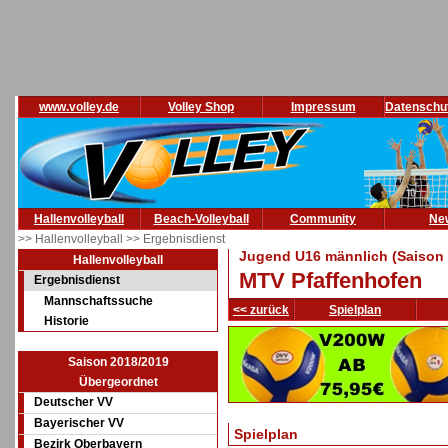
www.volley.de
Volley Shop
Impressum
Datenschu
Hallenvolleyball
Beach-Volleyball
Community
Ne
>> Hallenvolleyball
>> Ergebnisdienst
Jugend U16 männlich (Saison 
Hallenvolleyball
MTV Pfaffenhofen
Ergebnisdienst
Mannschaftssuche
<< zurück
Spielplan
Historie
Saison 2018/2019
Übergeordnet
Deutscher VV
Bayerischer VV
Spielplan
Bezirk Oberbayern