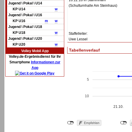
16.12.18 in Stammham
Jugend \ Pokal \ U14
(Schulturnhalle Am Steinhaus)
KP U14
w
Jugend \ Pokal \ U16
KP U16
m
w
Jugend \ Pokal \ U18
KP U18
w
Staffelleiter:
Jugend \ Pokal \ U20
Uwe Lessel
KP U20
w
Tabellenverlauf
Volley Mobil App
Volley.de-Ergebnisdienst für Ihr
Smartphone
Informationen zur
App
5
10
21.10.