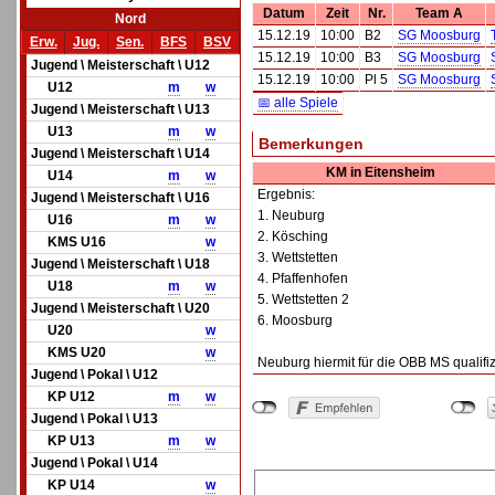
Datum
Zeit
Nr.
Team A
Nord
15.12.19
10:00
B2
SG Moosburg
Erw.
Jug.
Sen.
BFS
BSV
15.12.19
10:00
B3
SG Moosburg
Jugend \ Meisterschaft \ U12
15.12.19
10:00
Pl 5
SG Moosburg
U12
m
w
📅 alle Spiele
Jugend \ Meisterschaft \ U13
U13
m
w
Bemerkungen
Jugend \ Meisterschaft \ U14
KM in Eitensheim
U14
m
w
Ergebnis:
Jugend \ Meisterschaft \ U16
1. Neuburg
U16
m
w
2. Kösching
KMS U16
w
3. Wettstetten
Jugend \ Meisterschaft \ U18
4. Pfaffenhofen
U18
m
w
5. Wettstetten 2
Jugend \ Meisterschaft \ U20
6. Moosburg
U20
w
KMS U20
w
Neuburg hiermit für die OBB MS qualifi
Jugend \ Pokal \ U12
KP U12
m
w
Jugend \ Pokal \ U13
KP U13
m
w
Jugend \ Pokal \ U14
KP U14
w