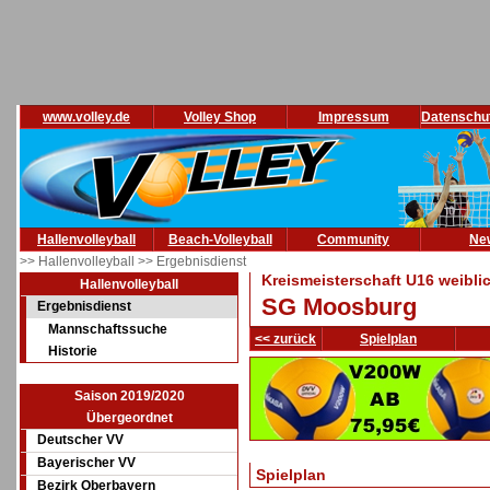
www.volley.de
Volley Shop
Impressum
Datenschu
Hallenvolleyball
Beach-Volleyball
Community
Ne
>> Hallenvolleyball
>> Ergebnisdienst
Kreismeisterschaft U16 weibli
Hallenvolleyball
SG Moosburg
Ergebnisdienst
Mannschaftssuche
<< zurück
Spielplan
Historie
Saison 2019/2020
Übergeordnet
Deutscher VV
Bayerischer VV
Spielplan
Bezirk Oberbayern