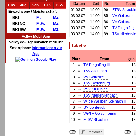
Datum
Zeit
Nr.
Team
Erw.
Jug.
Sen.
BFS
BSV
01.03.07
19:00
90
FTSV Straubing
Erwachsene \ Meisterschaft
03.03.07
14:00
85
VV Gotteszell I
BKl
Fr.
Mä.
03.03.07
14:00
86
VV Gotteszell I
BKl NO
Fr.
Fr.
Mä.
03.03.07
14:00
87
TV Dingolfing I
BKl SW
Fr.
Fr.
Mä.
03.03.07
14:00
89
TSV Niedervi
Volley Mobil App
Volley.de-Ergebnisdienst für Ihr
Tabelle
Smartphone
Informationen zur
App
Platz
Team
ges.
1
⇒
TV Dingolfing III
18
2
⇒
TSV Altenmarkt
18
3
⇒
VV Gotteszell II
18
4
⇒
TSV Rottenburg
18
5
⇒
VSV Straubing
18
6
⇒
TSV Niederviehbach
18
7
⇒
Wilde Wespen Steinach II
18
8
⇒
SV Bonbruck
18
9
⇒
VG/TV Geiselhöring
18
10
⇒
FTSV Straubing III
18