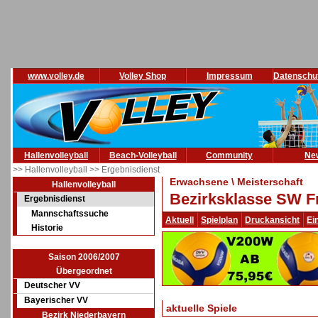
www.volley.de
Volley Shop
Impressum
Datenschu
Hallenvolleyball
Beach-Volleyball
Community
Ne
>> Hallenvolleyball
>> Ergebnisdienst
Erwachsene \ Meisterschaft
Hallenvolleyball
Bezirksklasse SW F
Ergebnisdienst
Mannschaftssuche
Aktuell
Spielplan
Druckansicht
Ei
Historie
Saison 2006/2007
Übergeordnet
Deutscher VV
Bayerischer VV
aktuelle Spiele
Bezirk Niederbayern