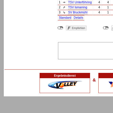
1
⇒
TSV Unterföhring
4
4
2
⇗
TSV Ismaning
4
1
3
⇘
SV Bruckmühl
4
1
Standard
Details
Ergebnisdienst
&