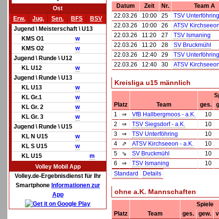
Datum
Zeit
Nr.
Team A
Ost
22.03.26
10:00
25
TSV Unterföhrin
Erw.
Jug.
Sen.
BFS
BSV
22.03.26
10:00
26
ATSV Kirchseeon 
Jugend \ Meisterschaft \ U13
22.03.26
11:20
27
TSV Ismaning
KMS O1
w
22.03.26
11:20
28
SV Bruckmühl
KMS O2
w
22.03.26
12:40
29
TSV Unterföhrin
Jugend \ Runde \ U12
22.03.26
12:40
30
ATSV Kirchseeon 
KL U12
w
Jugend \ Runde \ U13
Kreisliga u15 männlich
KL U13
w
S
KL Gr.1
w
Platz
Team
ges.
KL Gr. 2
w
1
⇒
VfB Hallbergmoos - a.K.
10
KL Gr. 3
w
2
⇒
TSV Siegsdorf - a.K.
10
Jugend \ Runde \ U15
3
⇒
TSV Unterföhring
10
KL N U15
w
4
⇗
ATSV Kirchseeon - a.K.
10
KL S U15
w
5
⇘
SV Bruckmühl
10
KL U15
m
6
⇒
TSV Ismaning
10
Volley Mobil App
Standard
Details
Volley.de-Ergebnisdienst für Ihr
Smartphone
Informationen zur
ohne a.K. Mannschaften
App
Spiele
Platz
Team
ges.
gew.
v