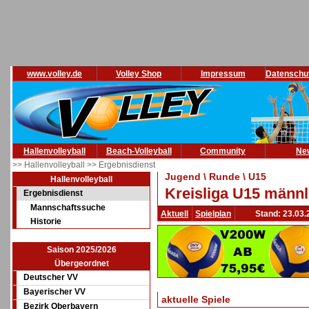
www.volley.de
Volley Shop
Impressum
Datenschu
Hallenvolleyball
Beach-Volleyball
Community
Ne
>> Hallenvolleyball
>> Ergebnisdienst
Jugend \ Runde \ U15
Hallenvolleyball
Kreisliga U15 männl
Ergebnisdienst
Mannschaftssuche
Aktuell
Spielplan
Stand: 23.03.
Historie
Saison 2025/2026
Übergeordnet
Deutscher VV
Bayerischer VV
aktuelle Spiele
Bezirk Oberbayern