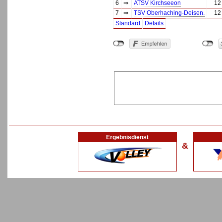
6
⇒
ATSV Kirchseeon
12
7
⇒
TSV Oberhaching-Deisen.
12
Standard
Details
Ergebnisdienst
&