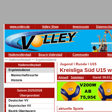
www.volley.de
Volley Shop
Impressum
Datenschu
Hallenvolleyball
Beach-Volleyball
Community
Ne
>> Hallenvolleyball
>> Ergebnisdienst
Jugend \ Runde \ U15
Hallenvolleyball
Kreisliga Süd U15 w
Ergebnisdienst
Mannschaftssuche
Aktuell
Spielplan
Stand: 08.03.
Historie
Saison 2025/2026
Übergeordnet
Deutscher VV
Bayerischer VV
aktuelle Spiele
Bezirk Oberbayern