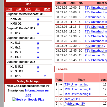
Datum
Zeit
Nr.
Team A
Ost
08.03.26
10:00
1
TSV Unterhaching
Erw.
Jug.
Sen.
BFS
BSV
08.03.26
10:00
2
TSV Unterhachi
Jugend \ Meisterschaft \ U13
08.03.26
10:00
3
Putzbrunner SV
KMS O1
w
08.03.26
11:15
4
TSV Unterhaching
KMS O2
w
08.03.26
11:15
5
TSV Oberhachin
Jugend \ Runde \ U12
08.03.26
11:15
6
TSV Unterhachi
KL U12
w
08.03.26
12:30
7
TSV Oberhachin
Jugend \ Runde \ U13
08.03.26
12:30
8
TSV Unterhachi
KL U13
w
08.03.26
12:30
9
Putzbrunner SV
KL Gr.1
w
08.03.26
13:45
10
TSV Unterhaching
KL Gr. 2
w
08.03.26
13:45
11
Putzbrunner SV
KL Gr. 3
w
08.03.26
13:45
12
TSV Oberhachin
Jugend \ Runde \ U15
KL N U15
w
Tabelle
KL S U15
w
KL U15
m
Platz
Team
ges.
Volley Mobil App
1
⇒
TSV Unterhaching
12
Volley.de-Ergebnisdienst für Ihr
2
⇒
TSV Unterhaching II
12
Smartphone
Informationen zur
3
⇒
TSV Unterhaching III
12
App
4
⇗
TSV Grafing
12
5
⇘
Putzbrunner SV
12