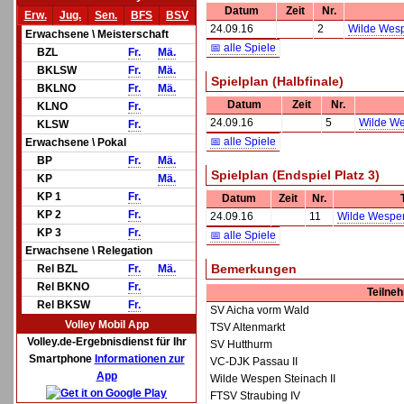
Datum
Zeit
Nr.
Erw.
Jug.
Sen.
BFS
BSV
24.09.16
2
Wilde Wesp
Erwachsene \ Meisterschaft
📅 alle Spiele
BZL
Fr.
Mä.
BKLSW
Fr.
Mä.
Spielplan (Halbfinale)
BKLNO
Fr.
Mä.
Datum
Zeit
Nr.
KLNO
Fr.
24.09.16
5
Wilde We
KLSW
Fr.
📅 alle Spiele
Erwachsene \ Pokal
BP
Fr.
Mä.
Spielplan (Endspiel Platz 3)
KP
Mä.
KP 1
Fr.
Datum
Zeit
Nr.
KP 2
Fr.
24.09.16
11
Wilde Wespen 
KP 3
Fr.
📅 alle Spiele
Erwachsene \ Relegation
Bemerkungen
Rel BZL
Fr.
Mä.
Rel BKNO
Fr.
Teilne
Rel BKSW
Fr.
SV Aicha vorm Wald
Volley Mobil App
TSV Altenmarkt
Volley.de-Ergebnisdienst für Ihr
SV Hutthurm
Smartphone
Informationen zur
VC-DJK Passau II
App
Wilde Wespen Steinach II
FTSV Straubing IV