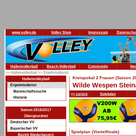
www.volley.de
Volley Shop
Impressum
Datenschu
Hallenvolleyball
Beach-Volleyball
Community
Ne
>> Hallenvolleyball
>> Ergebnisdienst
Kreispokal 2 Frauen (Saison 2
Hallenvolleyball
Wilde Wespen Steina
Ergebnisdienst
Mannschaftssuche
<< zurück
Spielplan
Historie
Saison 2016/2017
Übergeordnet
Deutscher VV
Bayerischer VV
Spielplan (Viertelfinale)
Bezirk Niederbayern