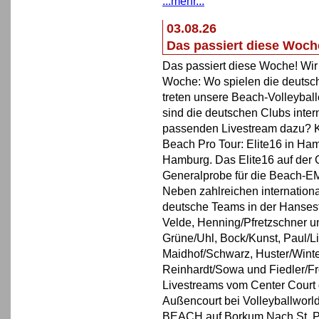
...mehr...
03.08.26
Das passiert diese Woch
Das passiert diese Woche! Wir 
Woche: Wo spielen die deutsc
treten unsere Beach-Volleybal
sind die deutschen Clubs inter
passenden Livestream dazu? K
Beach Pro Tour: Elite16 in Ham
Hamburg. Das Elite16 auf der
Generalprobe für die Beach-E
Neben zahlreichen internatio
deutsche Teams in der Hansestad
Velde, Henning/Pfretzschner un
Grüne/Uhl, Bock/Kunst, Paul/L
Maidhof/Schwarz, Huster/Winte
Reinhardt/Sowa und Fiedler/Fr
Livestreams vom Center Court g
Außencourt bei Volleyballworl
BEACH auf Borkum Nach St. Pe