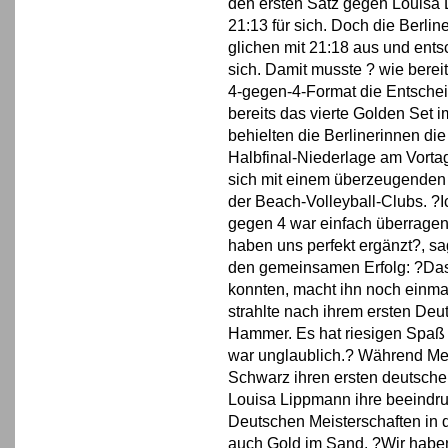
den ersten Satz gegen Louisa 
21:13 für sich. Doch die Berlin
glichen mit 21:18 aus und ents
sich. Damit musste ? wie berei
4-gegen-4-Format die Entschei
bereits das vierte Golden Set i
behielten die Berlinerinnen die
Halbfinal-Niederlage am Vorta
sich mit einem überzeugenden 
der Beach-Volleyball-Clubs. ?Ic
gegen 4 war einfach überragend
haben uns perfekt ergänzt?, s
den gemeinsamen Erfolg: ?Dass
konnten, macht ihn noch einm
strahlte nach ihrem ersten Deut
Hammer. Es hat riesigen Spaß
war unglaublich.? Während Me
Schwarz ihren ersten deutschen 
Louisa Lippmann ihre beeindr
Deutschen Meisterschaften in 
auch Gold im Sand. ?Wir habe