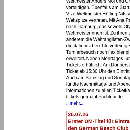
Weltmeister Anders Mol und Chr
verteidigen. Ebenfalls am Star
Vize-Weltmeister Hölting Nilss
Weltspitze vertreten. Mit Ana P
nach Hamburg, das sowohl Oly
Weltmeisterinnen ist. Zu ihren
anderem die Weltranglisten-Z
die italienischen Titelverteidig
Turnierbesuch noch flexibler p
erweitert. Neben Mehrtages- un
Tickets erhältlich. Am Donners
Ticket ab 15:30 Uhr den Eintrit
Auch am Samstag und Sonntag 
für die Nachmittags- und Aben
Informationen zu allen Ticketka
tickets.germanbeachtour.de.
...mehr...
26.07.26
Erster DM-Titel für Eint
den German Beach Club 