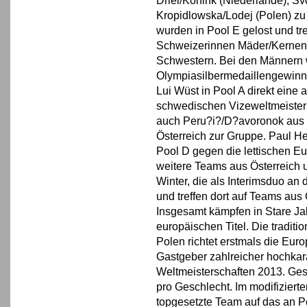
Driel/Konink (Niederlande), Sv
Kropidlowska/Lodej (Polen) zu 
wurden in Pool E gelost und tre
Schweizerinnen Mäder/Kernen s
Schwestern. Bei den Männern w
Olympiasilbermedaillengewinne
Lui Wüst in Pool A direkt eine
schwedischen Vizeweltmeister
auch Peru?i?/D?avoronok aus 
Österreich zur Gruppe. Paul He
Pool D gegen die lettischen E
weitere Teams aus Österreich 
Winter, die als Interimsduo an
und treffen dort auf Teams aus
Insgesamt kämpfen in Stare J
europäischen Titel. Die tradit
Polen richtet erstmals die Eur
Gastgeber zahlreicher hochkarät
Weltmeisterschaften 2013. Gesp
pro Geschlecht. Im modifiziert
topgesetzte Team auf das an Po