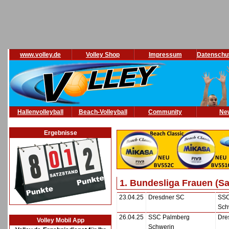
www.volley.de
Volley Shop
Impressum
Datenschu
Hallenvolleyball
Beach-Volleyball
Community
Ne
Ergebnisse
1. Bundesliga Frauen (S
23.04.25
Dresdner SC
SSC
Sch
26.04.25
SSC Palmberg
Dre
Volley Mobil App
Schwerin