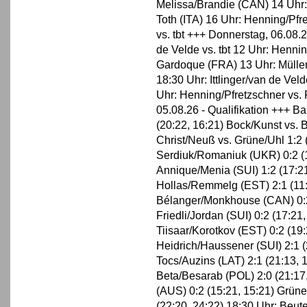
Melissa/Brandie (CAN) 14 Uhr: I
Toth (ITA) 16 Uhr: Henning/Pfre
vs. tbt +++ Donnerstag, 06.08.
de Velde vs. tbt 12 Uhr: Henni
Gardoque (FRA) 13 Uhr: Müller
18:30 Uhr: Ittlinger/van de Vel
Uhr: Henning/Pfretzschner vs. 
05.08.26 - Qualifikation +++ B
(20:22, 16:21) Bock/Kunst vs. 
Christ/Neuß vs. Grüne/Uhl 1:2 
Serdiuk/Romaniuk (UKR) 0:2 (1
Annique/Menia (SUI) 1:2 (17:21
Hollas/Remmelg (EST) 2:1 (11:
Bélanger/Monkhouse (CAN) 0:2 
Friedli/Jordan (SUI) 0:2 (17:21
Tiisaar/Korotkov (EST) 0:2 (19
Heidrich/Haussener (SUI) 2:1 (
Tocs/Auzins (LAT) 2:1 (21:13, 1
Beta/Besarab (POL) 2:0 (21:17
(AUS) 0:2 (15:21, 15:21) Grün
(22:20, 24:22) 18:30 Uhr: Beu