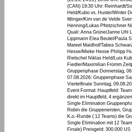
(CAN) 19:30 Uhr: Reinhardt/Sow
Held/Kubo vs. Huster/Winter 
Ittlinger/Kim van de Velde Sve
Henning/Lukas Pfretzschner Ni
Quali: Anna Grüne/Janne Uhl 
Lippmann Elea Beutel/Paula S
Mareet Maidhof/Tabea Schwarz
Hesse/Mieke Hesse Philipp Hu
Rietschel Niklas Held/Luis Ku
Fiedler/Maximilian Fromm Zeitp
Gruppenphase Donnerstag, 06.
07.08.2026: Gruppenphase Sam
Viertelfinale Sonntag, 09.08.20
Event Format: Hauptfeld: Team
direkt im Hauptfeld, 4 ergänzen
Single Elimination Gruppenpha
Robin die Gruppenersten, Gru
K.o.-Runde ( 12 Teams) die Gr
Single Elimination mit 12 Teams
Finale) Preisgeld: 300.000 US 