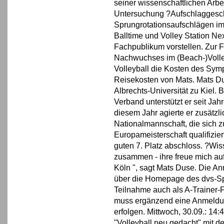
seiner wissenschaftlichen Arbe
Untersuchung ?Aufschlaggeschw
Sprungrotationsaufschlägen im 
Balltime und Volley Station Ne
Fachpublikum vorstellen. Zur 
Nachwuchses im (Beach-)Volley
Volleyball die Kosten des Sym
Reisekosten von Mats. Mats Dus
Albrechts-Universität zu Kiel.
Verband unterstützt er seit Jah
diesem Jahr agierte er zusätzli
Nationalmannschaft, die sich zu
Europameisterschaft qualifizie
guten 7. Platz abschloss. ?Wi
zusammen - ihre freue mich au
Köln ", sagt Mats Duse. Die An
über die Homepage des dvs-Sp
Teilnahme auch als A-Trainer-
muss ergänzend eine Anmeldun
erfolgen. Mittwoch, 30.09.: 14
"Volleyball neu gedacht" mit