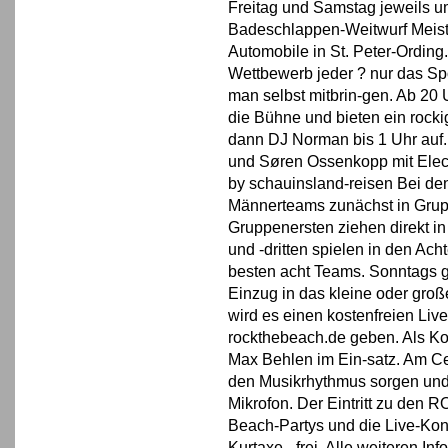
Freitag und Samstag jeweils u
Badeschlappen-Weitwurf Meist
Automobile in St. Peter-Ordin
Wettbewerb jeder ? nur das S
man selbst mitbrin-gen. Ab 20 
die Bühne und bieten ein rockig
dann DJ Norman bis 1 Uhr auf
und Søren Ossenkopp mit Ele
by schauinsland-reisen Bei den
Männerteams zunächst in Grup
Gruppenersten ziehen direkt in
und -dritten spielen in den Ach
besten acht Teams. Sonntags g
Einzug in das kleine oder groß
wird es einen kostenfreien Liv
rockthebeach.de geben. Als K
Max Behlen im Ein-satz. Am Ce
den Musikrhythmus sorgen und 
Mikrofon. Der Eintritt zu den
Beach-Partys und die Live-Kon-
Kurtaxe - frei. Alle weiteren I