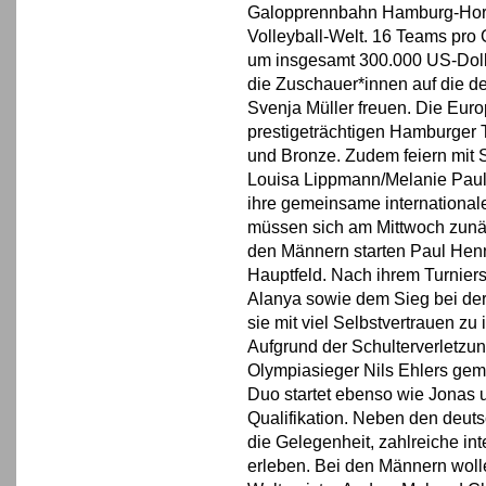
Galopprennbahn Hamburg-Horn 
Volleyball-Welt. 16 Teams pro
um insgesamt 300.000 US-Doll
die Zuschauer*innen auf die d
Svenja Müller freuen. Die Eu
prestigeträchtigen Hamburger T
und Bronze. Zudem feiern mit S
Louisa Lippmann/Melanie Paul
ihre gemeinsame international
müssen sich am Mittwoch zunäc
den Männern starten Paul Henn
Hauptfeld. Nach ihrem Turnier
Alanya sowie dem Sieg bei der
sie mit viel Selbstvertrauen z
Aufgrund der Schulterverletzu
Olympiasieger Nils Ehlers gem
Duo startet ebenso wie Jonas u
Qualifikation. Neben den deut
die Gelegenheit, zahlreiche in
erleben. Bei den Männern wol