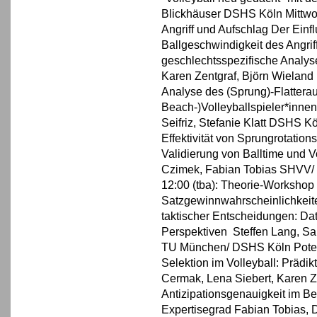
Blickhäuser DSHS Köln Mittwoc
Angriff und Aufschlag Der Einf
Ballgeschwindigkeit des Angrif
geschlechtsspezifische Analys
Karen Zentgraf, Björn Wieland
Analyse des (Sprung)-Flatterau
Beach-)Volleyballspieler*inne
Seifriz, Stefanie Klatt DSHS 
Effektivität von Sprungrotation
Validierung von Balltime und 
Czimek, Fabian Tobias SHVV/
12:00 (tba): Theorie-Workshop
Satzgewinnwahrscheinlichkeite
taktischer Entscheidungen: Da
Perspektiven Steffen Lang, San
TU München/ DSHS Köln Poten
Selektion im Volleyball: Prädi
Cermak, Lena Siebert, Karen Ze
Antizipationsgenauigkeit im Bea
Expertisegrad Fabian Tobias, 