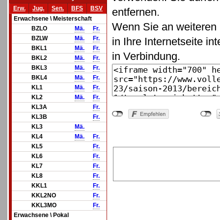
Erw.
Jug.
Sen.
BFS
BSV
entfernen.
Erwachsene \ Meisterschaft
Wenn Sie an weiteren 
BZLO
Mä.
Fr.
BZLW
Mä.
Fr.
in Ihre Internetseite in
BKL1
Mä.
Fr.
in Verbindung.
BKL2
Mä.
Fr.
BKL3
Mä.
Fr.
BKL4
Mä.
Fr.
KL1
Mä.
Fr.
KL2
Mä.
Fr.
KL3A
Fr.
KL3B
Fr.
KL3
Mä.
KL4
Mä.
Fr.
KL5
Fr.
KL6
Fr.
KL7
Fr.
KL8
Fr.
KKL1
Fr.
KKL2NO
Fr.
KKL3MO
Fr.
Erwachsene \ Pokal