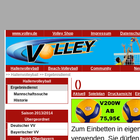
www.volley.de
Volley Shop
Impressum
Datenschu
Hallenvolleyball
Beach-Volleyball
Community
Ne
>> Hallenvolleyball
>> Ergebnisdienst
()
Hallenvolleyball
Ergebnisdienst
Aktuell
Spielplan
Druckansicht
Ei
Mannschaftssuche
Historie
Saison 2013/2014
Übergeordnet
Deutscher VV
Zum Einbetten in eige
Bayerischer VV
verwenden. Sie dürfen 
Bezirk Oberbayern