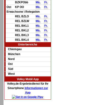
BZKPObb
Mä.
Fr.
Ost
KP OO
Mä.
Fr.
Erwachsene \ Relegation
REL BZLO
Mä.
Fr.
REL BZLW
Mä.
Fr.
REL BKL1
Mä.
Fr.
REL BKL2
Mä.
Fr.
REL BKL3
Mä.
Fr.
REL BKL4
Mä.
Fr.
Unterbereiche
Chiemgau
München
Nord
Ost
Süd
West
Volley Mobil App
Volley.de-Ergebnisdienst für Ihr
Smartphone
Informationen zur
App