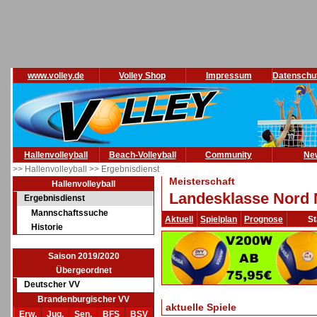
www.volley.de
Volley Shop
Impressum
Datenschu
Hallenvolleyball
Beach-Volleyball
Community
Ne
>> Hallenvolleyball
>> Ergebnisdienst
Meisterschaft
Hallenvolleyball
Landesklasse Nord 
Ergebnisdienst
Mannschaftssuche
Aktuell
Spielplan
Prognose
St
Historie
Saison 2019/2020
Übergeordnet
Deutscher VV
Brandenburgischer VV
aktuelle Spiele
Erw.
Jug.
Sen.
BFS
BSV