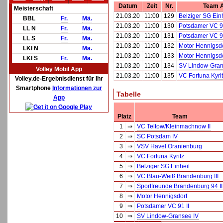
Datum
Zeit
Nr.
Team 
Meisterschaft
21.03.20
11:00
129
Belziger SG Ein
BBL
Fr.
Mä.
21.03.20
11:00
130
Potsdamer VC 91
LL N
Fr.
Mä.
21.03.20
11:00
131
Potsdamer VC 91
LL S
Fr.
Mä.
21.03.20
11:00
132
Motor Hennigsdo
LKl N
Mä.
21.03.20
11:00
133
Motor Hennigsdo
LKl S
Fr.
Mä.
21.03.20
11:00
134
SV Lindow-Gran
Volley Mobil App
21.03.20
11:00
135
VC Fortuna Kyri
Volley.de-Ergebnisdienst für Ihr
Smartphone
Informationen zur
Tabelle
App
Platz
Team
1
⇒
VC Teltow/Kleinmachnow II
2
⇒
SC Potsdam IV
3
⇒
VSV Havel Oranienburg
4
⇒
VC Fortuna Kyritz
5
⇒
Belziger SG Einheit
6
⇒
VC Blau-Weiß Brandenburg III
7
⇒
Sportfreunde Brandenburg 94 II
8
⇒
Motor Hennigsdorf
9
⇒
Potsdamer VC 91 II
10
⇒
SV Lindow-Gransee IV