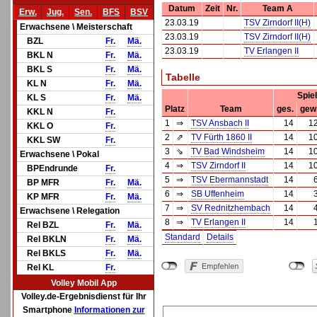
Datum
Zeit
Nr.
Team A
Erw.
Jug.
Sen.
BFS
BSV
23.03.19
TSV Zirndorf II(H)
Erwachsene \ Meisterschaft
23.03.19
TSV Zirndorf II(H)
BZL
Fr.
Mä.
23.03.19
TV Erlangen II
BKL N
Fr.
Mä.
BKL S
Fr.
Mä.
Tabelle
KL N
Fr.
Mä.
Spie
KL S
Fr.
Mä.
Platz
Team
ges.
gew
KKL N
Fr.
1
⇒
TSV Ansbach II
14
1
KKL O
Fr.
2
⇗
TV Fürth 1860 II
14
1
KKL SW
Fr.
3
⇘
TV Bad Windsheim
14
1
Erwachsene \ Pokal
4
⇒
TSV Zirndorf II
14
1
BPEndrunde
Fr.
5
⇒
TSV Ebermannstadt
14
BP MFR
Fr.
Mä.
6
⇒
SB Uffenheim
14
KP MFR
Fr.
Mä.
7
⇒
SV Rednitzhembach
14
Erwachsene \ Relegation
8
⇒
TV Erlangen II
14
Rel BZL
Fr.
Mä.
Standard
Details
Rel BKLN
Fr.
Mä.
Rel BKLS
Fr.
Mä.
Rel KL
Fr.
Volley Mobil App
Volley.de-Ergebnisdienst für Ihr
Smartphone
Informationen zur