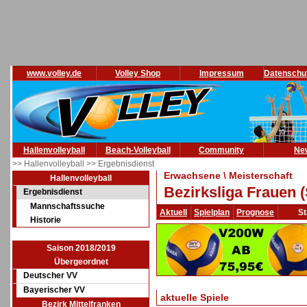
www.volley.de
Volley Shop
Impressum
Datenschu
Hallenvolleyball
Beach-Volleyball
Community
Ne
>> Hallenvolleyball
>> Ergebnisdienst
Erwachsene \ Meisterschaft
Hallenvolleyball
Bezirksliga Frauen 
Ergebnisdienst
Mannschaftssuche
Aktuell
Spielplan
Prognose
St
Historie
Saison 2018/2019
Übergeordnet
Deutscher VV
Bayerischer VV
aktuelle Spiele
Bezirk Mittelfranken