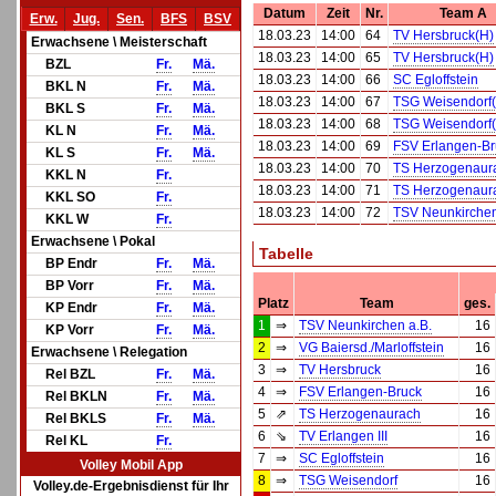
Datum
Zeit
Nr.
Team A
Erw.
Jug.
Sen.
BFS
BSV
18.03.23
14:00
64
TV Hersbruck(H)
Erwachsene \ Meisterschaft
18.03.23
14:00
65
TV Hersbruck(H)
BZL
Fr.
Mä.
18.03.23
14:00
66
SC Egloffstein
BKL N
Fr.
Mä.
18.03.23
14:00
67
TSG Weisendorf
BKL S
Fr.
Mä.
18.03.23
14:00
68
TSG Weisendorf
KL N
Fr.
Mä.
18.03.23
14:00
69
FSV Erlangen-Br
KL S
Fr.
Mä.
18.03.23
14:00
70
TS Herzogenaur
KKL N
Fr.
18.03.23
14:00
71
TS Herzogenaur
KKL SO
Fr.
18.03.23
14:00
72
TSV Neunkirchen
KKL W
Fr.
Erwachsene \ Pokal
Tabelle
BP Endr
Fr.
Mä.
BP Vorr
Fr.
Mä.
Platz
Team
ges.
KP Endr
Fr.
Mä.
1
⇒
TSV Neunkirchen a.B.
16
KP Vorr
Fr.
Mä.
2
⇒
VG Baiersd./Marloffstein
16
Erwachsene \ Relegation
3
⇒
TV Hersbruck
16
Rel BZL
Fr.
Mä.
4
⇒
FSV Erlangen-Bruck
16
Rel BKLN
Fr.
Mä.
5
⇗
TS Herzogenaurach
16
Rel BKLS
Fr.
Mä.
6
⇘
TV Erlangen III
16
Rel KL
Fr.
7
⇒
SC Egloffstein
16
Volley Mobil App
8
⇒
TSG Weisendorf
16
Volley.de-Ergebnisdienst für Ihr