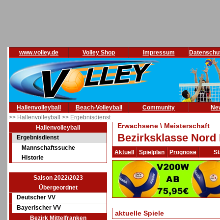
www.volley.de
Volley Shop
Impressum
Datenschu
Hallenvolleyball
Beach-Volleyball
Community
Ne
>> Hallenvolleyball
>> Ergebnisdienst
Erwachsene \ Meisterschaft
Hallenvolleyball
Bezirksklasse Nord 
Ergebnisdienst
Mannschaftssuche
Aktuell
Spielplan
Prognose
St
Historie
Saison 2022/2023
Übergeordnet
Deutscher VV
Bayerischer VV
aktuelle Spiele
Bezirk Mittelfranken