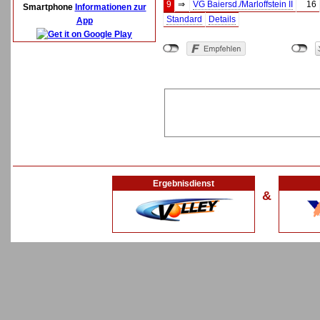
9
⇒
VG Baiersd./Marloffstein II
16
Smartphone
Informationen zur
Standard
Details
App
Ergebnisdienst
&