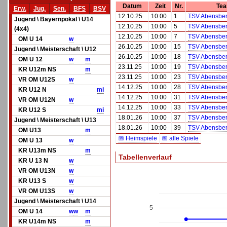
Datum
Zeit
Nr.
Tea
Erw.
Jug.
Sen.
BFS
BSV
12.10.25
10:00
1
TSV Abensberg
Jugend \ Bayernpokal \ U14
12.10.25
10:00
5
TSV Abensberg
(4x4)
12.10.25
10:00
7
TSV Abensberg
OM U 14
w
26.10.25
10:00
15
TSV Abensberg
Jugend \ Meisterschaft \ U12
26.10.25
10:00
18
TSV Abensberg
OM U 12
w
m
23.11.25
10:00
19
TSV Abensberg
KR U12m NS
m
23.11.25
10:00
23
TSV Abensberg
VR OM U12S
w
14.12.25
10:00
28
TSV Abensberg
KR U12 N
mi
14.12.25
10:00
31
TSV Abensberg
VR OM U12N
w
14.12.25
10:00
33
TSV Abensberg
KR U12 S
mi
18.01.26
10:00
37
TSV Abensberg
Jugend \ Meisterschaft \ U13
18.01.26
10:00
39
TSV Abensberg
OM U13
m
📅 Heimspiele
📅 alle Spiele
OM U 13
w
KR U13m NS
m
Tabellenverlauf
KR U 13 N
w
VR OM U13N
w
KR U13 S
w
VR OM U13S
w
Jugend \ Meisterschaft \ U14
5
OM U 14
w
w
m
KR U14m NS
m