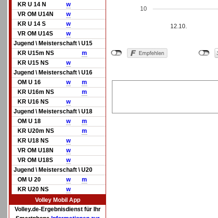
KR U 14 N
w
10
VR OM U14N
w
KR U 14 S
w
12.10.
VR OM U14S
w
Jugend \ Meisterschaft \ U15
KR U15m NS
m
KR U15 NS
w
Jugend \ Meisterschaft \ U16
OM U 16
w
m
KR U16m NS
m
KR U16 NS
w
Jugend \ Meisterschaft \ U18
OM U 18
w
m
KR U20m NS
m
KR U18 NS
w
VR OM U18N
w
VR OM U18S
w
Jugend \ Meisterschaft \ U20
OM U 20
w
m
KR U20 NS
w
Volley Mobil App
Volley.de-Ergebnisdienst für Ihr