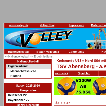
www.volley.de
Volley Shop
Impressum
Datenschu
Hallenvolleyball
Beach-Volleyball
Community
Ne
>> Hallenvolleyball
>> Ergebnisdienst
Kreisrunde U13m Nord Süd män
Hallenvolleyball
TSV Abensberg - a.K
Ergebnisdienst
Mannschaftssuche
<< zurück
Spielplan
Historie
Saison 2025/2026
Übergeordnet
Deutscher VV
Bayerischer VV
Spielplan
Bezirk Oberpfalz