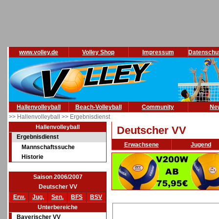
www.volley.de
Volley Shop
Impressum
Datenschu
Hallenvolleyball
Beach-Volleyball
Community
Ne
>> Hallenvolleyball
>> Ergebnisdienst
Hallenvolleyball
Deutscher VV
Ergebnisdienst
Erwachsene
Jugend
Mannschaftssuche
Historie
Saison 2006/2007
Deutscher VV
Erw.
Jug.
Sen.
BFS
BSV
Unterbereiche
Bayerischer VV