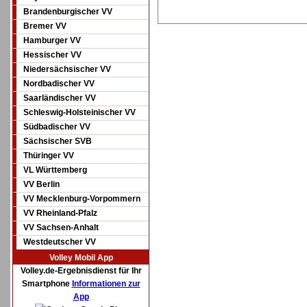
Brandenburgischer VV
Bremer VV
Hamburger VV
Hessischer VV
Niedersächsischer VV
Nordbadischer VV
Saarländischer VV
Schleswig-Holsteinischer VV
Südbadischer VV
Sächsischer SVB
Thüringer VV
VL Württemberg
VV Berlin
VV Mecklenburg-Vorpommern
VV Rheinland-Pfalz
VV Sachsen-Anhalt
Westdeutscher VV
Volley Mobil App
Volley.de-Ergebnisdienst für Ihr
Smartphone
Informationen zur
App