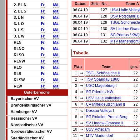
Datum
Zeit
Nr.
Team A
2. BL N
Fr.
Mä.
06.04.19
127
USV Halle Volley
2. BL S
Fr.
Mä.
06.04.19
128
USV Potsdam(H)
3. L N
Fr.
Mä.
06.04.19
129
TSGL Schöneiche
3. L O
Fr.
Mä.
06.04.19
130
SV Lindow-Granse
3. L S
Fr.
Mä.
06.04.19
131
SG Prieros / KW(
3. L W
Fr.
Mä.
06.04.19
132
MTV Mariendorf(
RLN
Fr.
Mä.
RLNO
Fr.
Mä.
Tabelle
RLSO
Fr.
Mä.
RLNW
Fr.
Mä.
Platz
Team
ges.
RLO
Fr.
Mä.
1
⇒
TSGL Schöneiche II
22
RLS
Fr.
Mä.
2
⇒
TSV Spandau 1860
22
RLSW
Fr.
Mä.
3
⇒
USC Magdeburg I
22
RLW
Fr.
Mä.
4
⇒
SG Prieros / KW
22
Unterbereiche
5
⇒
USV Halle Volleyball
22
Bayerischer VV
6
⇗
CV Mitteldeutschland II
22
Brandenburgischer VV
7
⇘
Dessau Volleys I
22
Hamburger VV
8
⇒
SG Rotation Prenzl.Berg
22
Hessischer VV
9
⇒
SV Lindow-Gransee II
22
Nordbadischer VV
10
⇒
USV Potsdam
22
Nordwestdeutscher VV
11
⇒
MTV Mariendorf
22
Saarländischer VV