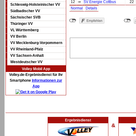
12
⇒
SV Energie Cottbus
22
Schleswig-Holsteinischer VV
Normal
Details
Südbadischer VV
Sächsischer SVB
Thüringer VV
VL Württemberg
VV Berlin
VV Mecklenburg-Vorpommern
VV Rheinland-Pfalz
VV Sachsen-Anhalt
Westdeutscher VV
Volley Mobil App
Volley.de-Ergebnisdienst für Ihr
Smartphone
Informationen zur
App
Ergebnisdienst
&