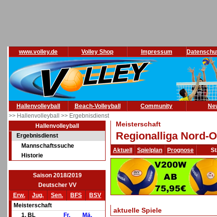
www.volley.de
Volley Shop
Impressum
Datenschu
Hallenvolleyball
Beach-Volleyball
Community
Ne
>> Hallenvolleyball
>> Ergebnisdienst
Meisterschaft
Hallenvolleyball
Regionalliga Nord-O
Ergebnisdienst
Mannschaftssuche
Aktuell
Spielplan
Prognose
St
Historie
Saison 2018/2019
Deutscher VV
Erw.
Jug.
Sen.
BFS
BSV
Meisterschaft
aktuelle Spiele
1. BL
Fr.
Mä.