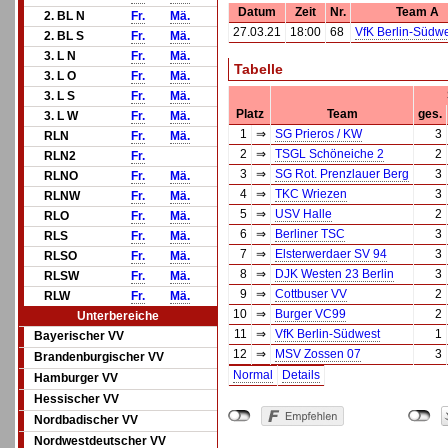
Datum
Zeit
Nr.
Team A
2. BL N
Fr.
Mä.
27.03.21
18:00
68
VfK Berlin-Südwe
2. BL S
Fr.
Mä.
3. L N
Fr.
Mä.
Tabelle
3. L O
Fr.
Mä.
3. L S
Fr.
Mä.
Platz
Team
ges.
3. L W
Fr.
Mä.
1
⇒
SG Prieros / KW
3
RLN
Fr.
Mä.
2
⇒
TSGL Schöneiche 2
2
RLN2
Fr.
3
⇒
SG Rot. Prenzlauer Berg
3
RLNO
Fr.
Mä.
4
⇒
TKC Wriezen
3
RLNW
Fr.
Mä.
5
⇒
USV Halle
2
RLO
Fr.
Mä.
6
⇒
Berliner TSC
3
RLS
Fr.
Mä.
7
⇒
Elsterwerdaer SV 94
3
RLSO
Fr.
Mä.
8
⇒
DJK Westen 23 Berlin
3
RLSW
Fr.
Mä.
9
⇒
Cottbuser VV
2
RLW
Fr.
Mä.
10
⇒
Burger VC99
2
Unterbereiche
11
⇒
VfK Berlin-Südwest
1
Bayerischer VV
12
⇒
MSV Zossen 07
3
Brandenburgischer VV
Normal
Details
Hamburger VV
Hessischer VV
Nordbadischer VV
Nordwestdeutscher VV