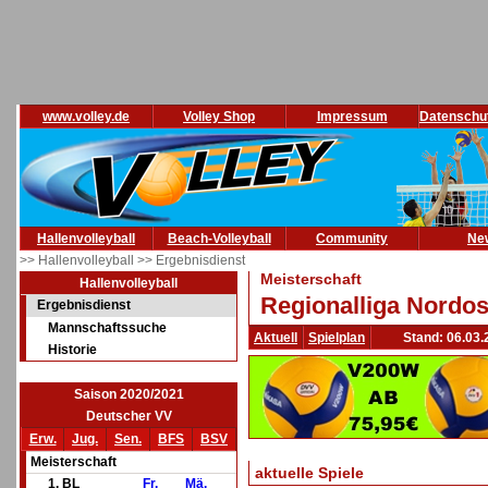
www.volley.de
Volley Shop
Impressum
Datenschu
Hallenvolleyball
Beach-Volleyball
Community
Ne
>> Hallenvolleyball
>> Ergebnisdienst
Meisterschaft
Hallenvolleyball
Regionalliga Nordos
Ergebnisdienst
Mannschaftssuche
Aktuell
Spielplan
Stand: 06.03.
Historie
Saison 2020/2021
Deutscher VV
Erw.
Jug.
Sen.
BFS
BSV
Meisterschaft
aktuelle Spiele
1. BL
Fr.
Mä.