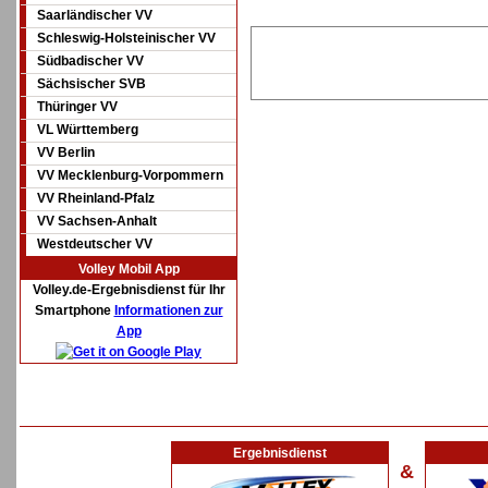
Saarländischer VV
Schleswig-Holsteinischer VV
Südbadischer VV
Sächsischer SVB
Thüringer VV
VL Württemberg
VV Berlin
VV Mecklenburg-Vorpommern
VV Rheinland-Pfalz
VV Sachsen-Anhalt
Westdeutscher VV
Volley Mobil App
Volley.de-Ergebnisdienst für Ihr
Smartphone
Informationen zur
App
Ergebnisdienst
&