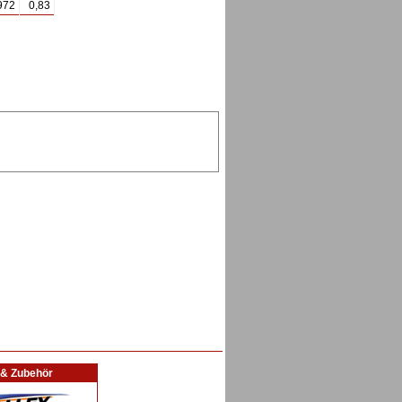
972
0,83
l & Zubehör