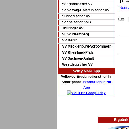
13
⇒
Saarländischer VV
Norm
Schleswig-Holsteinischer VV
Südbadischer VV
Sächsischer SVB
Thüringer VV
VL Württemberg
VV Berlin
VV Mecklenburg-Vorpommern
VV Rheinland-Pfalz
VV Sachsen-Anhalt
Westdeutscher VV
Volley Mobil App
Volley.de-Ergebnisdienst für Ihr
Smartphone
Informationen zur
App
Ergebnis