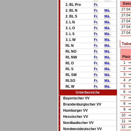
Dat
2. BL Pro
Fr.
27.04
2. BL N
Fr.
Mä.
27.04
2. BL S
Fr.
Mä.
27.04
3. L N
Fr.
Mä.
27.04
3. L O
Fr.
Mä.
27.04
3. L S
Fr.
Mä.
3. L W
Fr.
Mä.
Tabe
RL N
Fr.
Mä.
RL NO
Fr.
Mä.
Platz
RL NW
Fr.
Mä.
1
⇒
RL O
Fr.
Mä.
2
⇒
RL S
Fr.
Mä.
3
⇒
RL SW
Fr.
Mä.
4
⇗
RLSO
Fr.
Mä.
5
⇘
RL W
Fr.
Mä.
6
⇒
Unterbereiche
7
⇒
Bayerischer VV
8
⇒
Brandenburgischer VV
9
⇒
Hamburger VV
10
⇒
Hessischer VV
11
⇒
Nordbadischer VV
12
⇒
Nordwestdeutscher VV