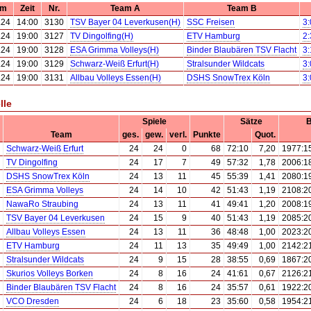
um
Zeit
Nr.
Team A
Team B
.24
14:00
3130
TSV Bayer 04 Leverkusen(H)
SSC Freisen
3:
.24
19:00
3127
TV Dingolfing(H)
ETV Hamburg
2:
.24
19:00
3128
ESA Grimma Volleys(H)
Binder Blaubären TSV Flacht
3:
.24
19:00
3129
Schwarz-Weiß Erfurt(H)
Stralsunder Wildcats
3:
.24
19:00
3131
Allbau Volleys Essen(H)
DSHS SnowTrex Köln
3:
lle
Spiele
Sätze
B
Team
ges.
gew.
verl.
Punkte
Quot.
Schwarz-Weiß Erfurt
24
24
0
68
72:10
7,20
1977:1
TV Dingolfing
24
17
7
49
57:32
1,78
2006:1
DSHS SnowTrex Köln
24
13
11
45
55:39
1,41
2080:1
ESA Grimma Volleys
24
14
10
42
51:43
1,19
2108:2
NawaRo Straubing
24
13
11
41
49:41
1,20
2008:1
TSV Bayer 04 Leverkusen
24
15
9
40
51:43
1,19
2085:2
Allbau Volleys Essen
24
13
11
36
48:48
1,00
2023:2
ETV Hamburg
24
11
13
35
49:49
1,00
2142:2
Stralsunder Wildcats
24
9
15
28
38:55
0,69
1867:2
Skurios Volleys Borken
24
8
16
24
41:61
0,67
2126:2
Binder Blaubären TSV Flacht
24
8
16
24
35:57
0,61
1922:2
VCO Dresden
24
6
18
23
35:60
0,58
1954:2