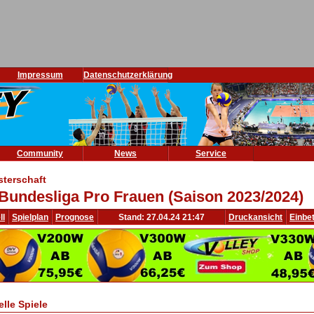
Impressum
Datenschutzerklärung
Community
News
Service
sterschaft
 Bundesliga Pro Frauen (Saison 2023/2024)
ll
Spielplan
Prognose
Stand: 27.04.24 21:47
Druckansicht
Einbe
elle Spiele