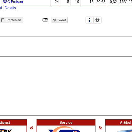
SSC Freisen
24
5
19
13
20:63
0,32
1631:1
al
Details
dienst
Service
Artike
&
&