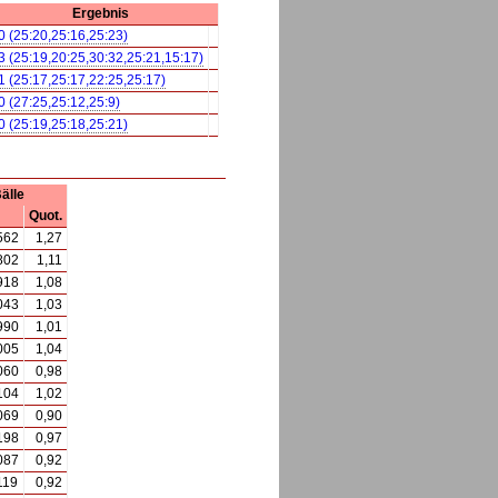
Ergebnis
0 (25:20,25:16,25:23)
3 (25:19,20:25,30:32,25:21,15:17)
1 (25:17,25:17,22:25,25:17)
0 (27:25,25:12,25:9)
0 (25:19,25:18,25:21)
älle
Quot.
562
1,27
802
1,11
918
1,08
043
1,03
990
1,01
005
1,04
060
0,98
104
1,02
069
0,90
198
0,97
087
0,92
119
0,92