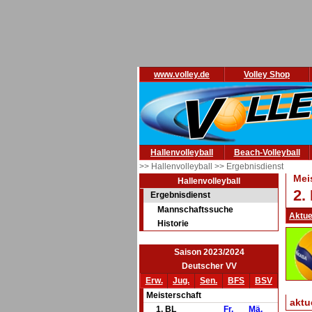
www.volley.de
Volley Shop
Hallenvolleyball
Beach-Volleyball
>> Hallenvolleyball
>> Ergebnisdienst
Mei
Hallenvolleyball
2.
Ergebnisdienst
Mannschaftssuche
Aktue
Historie
Saison 2023/2024
Deutscher VV
Erw.
Jug.
Sen.
BFS
BSV
Meisterschaft
aktu
1. BL
Fr.
Mä.