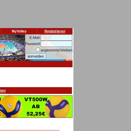
MyVolley
Registrieren
E-Mail:
Passwort:
angemeldet bleiben
tten