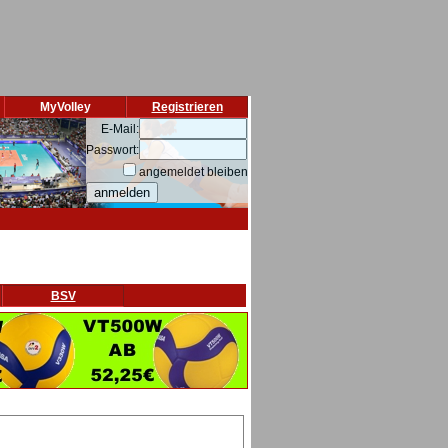
MyVolley
Registrieren
E-Mail:
Passwort:
angemeldet bleiben
BSV