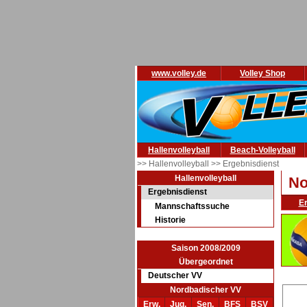
www.volley.de
Volley Shop
Hallenvolleyball
Beach-Volleyball
>> Hallenvolleyball
>> Ergebnisdienst
Hallenvolleyball
No
Ergebnisdienst
E
Mannschaftssuche
Historie
Saison 2008/2009
Übergeordnet
Deutscher VV
Nordbadischer VV
Erw.
Jug.
Sen.
BFS
BSV