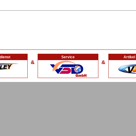
dienst
Service
Artike
&
&