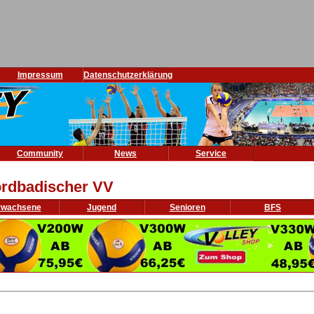
Impressum
Datenschutzerklärung
Community
News
Service
rdbadischer VV
rwachsene
Jugend
Senioren
BFS