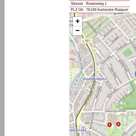
Strasse
Rosenweg 1
PLZ Ort
76199 Karlsruhe-Rüppurr
+
−