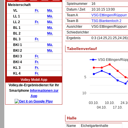
Spielnummer
16
Meisterschaft
Datum / Zeit
10.10.15 13:00
VL
Fr.
Mä.
Team A
VSG Ettlingen/Rüppurr
LL 1
Mä.
Team B
TSG Blankenloch 2
LL 2
Fr.
Mä.
Ausrichter
VSG Ettlingen/Rüppurr
BL 1
Mä.
Schiedsrichter
BL 2
Mä.
Ergebnis
0:3 (14:25,21:25,24:26)
BL 3
Fr.
BKl 1
Mä.
Tabellenverlauf
BKl 2
Mä.
BKl 3
Fr.
VSG Ettlingen/Rüpp
BKl 4
Fr.
KL 3
Fr.
KL 4
Fr.
5
Volley Mobil App
Volley.de-Ergebnisdienst für Ihr
Smartphone
Informationen zur
10
App
03.10.
10.10.
24.1
04.10.
17.10.
Halle
Name
Eichelgartenhalle