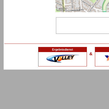
300 m
Ergebnisdienst
&