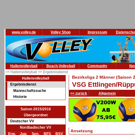
www.volley.de
Volley Shop
Impressum
Datenschu
Hallenvolleyball
Beach-Volleyball
Community
Ne
>> Hallenvolleyball
>> Ergebnisdienst
Bezirksliga 2 Männer (Saison 
Hallenvolleyball
VSG Ettlingen/Rüppu
Ergebnisdienst
Mannschaftssuche
<< zurück
Allgemein
Historie
Saison 2015/2016
Übergeordnet
Deutscher VV
Nordbadischer VV
Ansetzung
Erw.
Jug.
Sen.
BFS
BSV