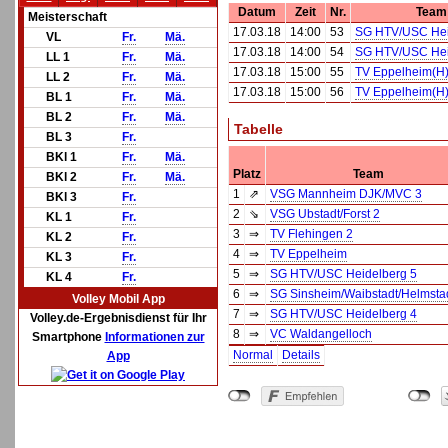
Datum
Zeit
Nr.
Team
Meisterschaft
17.03.18
14:00
53
SG HTV/USC Hei
VL
Fr.
Mä.
17.03.18
14:00
54
SG HTV/USC Hei
LL 1
Fr.
Mä.
17.03.18
15:00
55
TV Eppelheim(H
LL 2
Fr.
Mä.
17.03.18
15:00
56
TV Eppelheim(H
BL 1
Fr.
Mä.
BL 2
Fr.
Mä.
Tabelle
BL 3
Fr.
BKl 1
Fr.
Mä.
Platz
Team
BKl 2
Fr.
Mä.
1
⇗
VSG Mannheim DJK/MVC 3
BKl 3
Fr.
2
⇘
VSG Ubstadt/Forst 2
KL 1
Fr.
3
⇒
TV Flehingen 2
KL 2
Fr.
4
⇒
TV Eppelheim
KL 3
Fr.
5
⇒
SG HTV/USC Heidelberg 5
KL 4
Fr.
6
⇒
SG Sinsheim/Waibstadt/Helmsta
Volley Mobil App
7
⇒
SG HTV/USC Heidelberg 4
Volley.de-Ergebnisdienst für Ihr
8
⇒
VC Waldangelloch
Smartphone
Informationen zur
Normal
Details
App