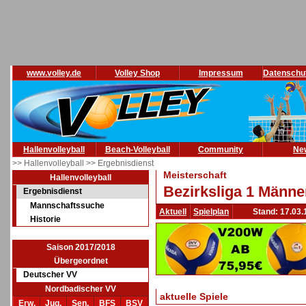
www.volley.de
Volley Shop
Impressum
Datenschu
Hallenvolleyball
Beach-Volleyball
Community
Ne
>> Hallenvolleyball
>> Ergebnisdienst
Meisterschaft
Hallenvolleyball
Bezirksliga 1 Männe
Ergebnisdienst
Mannschaftssuche
Aktuell
Spielplan
Stand: 17.03.
Historie
Saison 2017/2018
Übergeordnet
Deutscher VV
Nordbadischer VV
aktuelle Spiele
Erw.
Jug.
Sen.
BFS
BSV