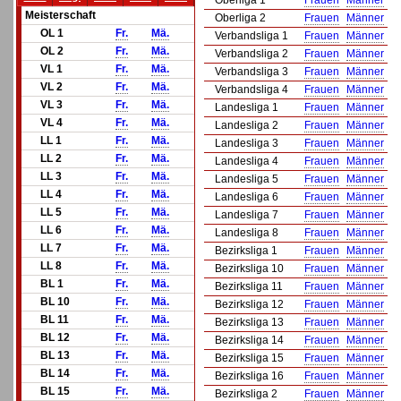
Oberliga 1
Frauen
Männer
Meisterschaft
Oberliga 2
Frauen
Männer
OL 1
Fr.
Mä.
Verbandsliga 1
Frauen
Männer
OL 2
Fr.
Mä.
Verbandsliga 2
Frauen
Männer
VL 1
Fr.
Mä.
Verbandsliga 3
Frauen
Männer
VL 2
Fr.
Mä.
Verbandsliga 4
Frauen
Männer
VL 3
Fr.
Mä.
Landesliga 1
Frauen
Männer
VL 4
Fr.
Mä.
Landesliga 2
Frauen
Männer
LL 1
Fr.
Mä.
Landesliga 3
Frauen
Männer
LL 2
Fr.
Mä.
Landesliga 4
Frauen
Männer
LL 3
Fr.
Mä.
Landesliga 5
Frauen
Männer
LL 4
Fr.
Mä.
Landesliga 6
Frauen
Männer
LL 5
Fr.
Mä.
Landesliga 7
Frauen
Männer
LL 6
Fr.
Mä.
Landesliga 8
Frauen
Männer
LL 7
Fr.
Mä.
Bezirksliga 1
Frauen
Männer
LL 8
Fr.
Mä.
Bezirksliga 10
Frauen
Männer
BL 1
Fr.
Mä.
Bezirksliga 11
Frauen
Männer
BL 10
Fr.
Mä.
Bezirksliga 12
Frauen
Männer
BL 11
Fr.
Mä.
Bezirksliga 13
Frauen
Männer
BL 12
Fr.
Mä.
Bezirksliga 14
Frauen
Männer
BL 13
Fr.
Mä.
Bezirksliga 15
Frauen
Männer
BL 14
Fr.
Mä.
Bezirksliga 16
Frauen
Männer
BL 15
Fr.
Mä.
Bezirksliga 2
Frauen
Männer