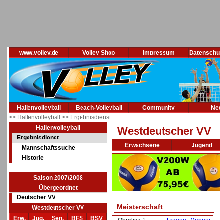
www.volley.de
Volley Shop
Impressum
Datenschu
Hallenvolleyball
Beach-Volleyball
Community
Ne
>> Hallenvolleyball
>> Ergebnisdienst
Hallenvolleyball
Westdeutscher VV
Ergebnisdienst
Erwachsene
Jugend
Mannschaftssuche
Historie
Saison 2007/2008
Übergeordnet
Deutscher VV
Meisterschaft
Westdeutscher VV
Erw.
Jug.
Sen.
BFS
BSV