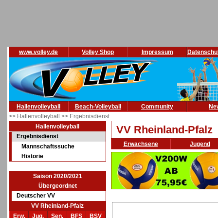
www.volley.de
Volley Shop
Impressum
Datenschu
Hallenvolleyball
Beach-Volleyball
Community
Ne
>> Hallenvolleyball
>> Ergebnisdienst
Hallenvolleyball
VV Rheinland-Pfalz
Ergebnisdienst
Erwachsene
Jugend
Mannschaftssuche
Historie
Saison 2020/2021
Übergeordnet
Deutscher VV
VV Rheinland-Pfalz
Erw.
Jug.
Sen.
BFS
BSV