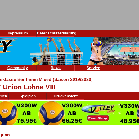
Impressum
Datenschutzerklärung
Community
News
Service
isklasse Bentheim Mixed (Saison 2019/2020)
 Union Lohne VIII
rück
Spielplan
Druckansicht
lplan