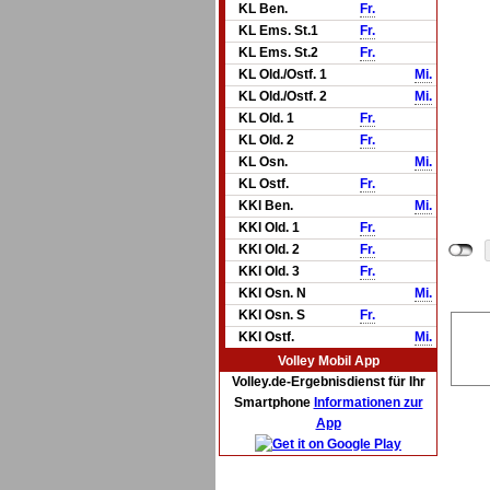
KL Ben.
Fr.
KL Ems. St.1
Fr.
KL Ems. St.2
Fr.
KL Old./Ostf. 1
Mi.
KL Old./Ostf. 2
Mi.
KL Old. 1
Fr.
KL Old. 2
Fr.
KL Osn.
Mi.
KL Ostf.
Fr.
KKl Ben.
Mi.
KKl Old. 1
Fr.
KKl Old. 2
Fr.
KKl Old. 3
Fr.
KKl Osn. N
Mi.
KKl Osn. S
Fr.
KKl Ostf.
Mi.
Volley Mobil App
Volley.de-Ergebnisdienst für Ihr
Smartphone
Informationen zur
App