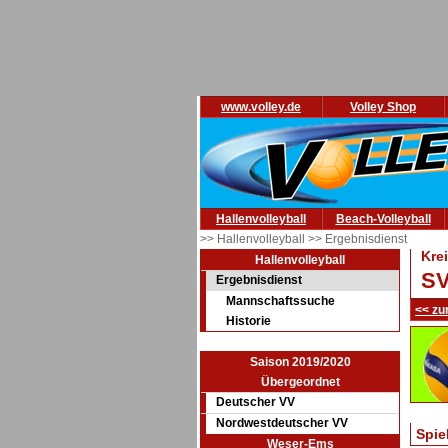
www.volley.de
Volley Shop
Hallenvolleyball
Beach-Volleyball
>> Hallenvolleyball
>> Ergebnisdienst
Kre
Hallenvolleyball
SV
Ergebnisdienst
Mannschaftssuche
<< zu
Historie
Saison 2019/2020
Übergeordnet
Deutscher VV
Nordwestdeutscher VV
Spie
Weser-Ems