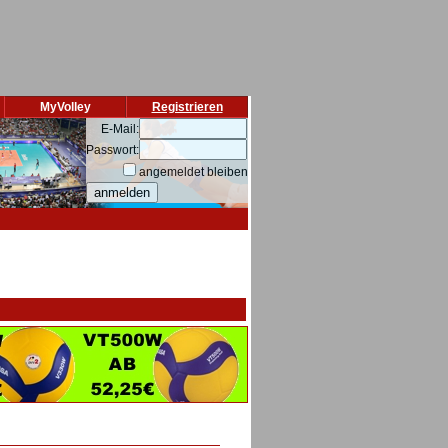
MyVolley
Registrieren
E-Mail:
Passwort:
angemeldet bleiben