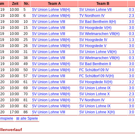
um
Zeit
Nr.
Team A
Team B
.19
10:00
5
SV Union Lohne VIII(H)
SV Union Lohne VII
0:3
.19
10:00
6
SV Union Lohne VIII(H)
TV Nordhorn IV
2:3
.19
10:00
10
SV Union Lohne VIII
SV Bad Bentheim II(H)
3:0
.19
10:00
15
SV Union Lohne VIII
SV Hoogstede V(H)
3:0
.19
10:00
20
SV Union Lohne VIII
SV Wietmarschen VIII(H)
0:3
.19
10:00
25
SV Union Lohne VIII(H)
SV Hoogstede IV
1:3
.19
10:00
26
SV Union Lohne VIII(H)
SV Hoogstede V
3:0
.19
10:00
31
SV Union Lohne VIII
SV Union Lohne VII(H)
1:3
.19
10:00
38
SV Union Lohne VIII
SV Wietmarschen VIII(H)
0:3
.19
10:00
49
SV Union Lohne VIII(H)
SV Bad Bentheim II
3:0
.19
10:00
50
SV Union Lohne VIII(H)
FC Schüttorf 09 IV
3:0
.20
10:00
57
SV Union Lohne VIII
FC Schüttorf 09 IV(H)
3:0
.20
10:00
61
SV Union Lohne VIII
SV Hoogstede IV(H)
3:2
.20
10:00
69
SV Union Lohne VIII(H)
SV Union Lohne IX
3:0
.20
10:00
70
SV Union Lohne VIII(H)
SV Union Lohne X
2:3
.20
10:00
81
SV Union Lohne VIII(H)
TV Nordhorn IV
0:3
.20
10:00
82
SV Union Lohne VIII(H)
SV Union Lohne IX
3:0
.20
17:00
86
SV Union Lohne VIII
SV Union Lohne X(H)
3:0
imspiele
📅 alle Spiele
llenverlauf