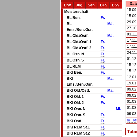
Dat
Erw.
Jug.
Sen.
BFS
BSV
15.09
Meisterschaft
15.09
BL Ben.
Fr.
29.09
BL
Mä.
27.10
Ems./Ben./Osn.
03.11
BL Old./Ostf.
Mä.
17.11
BL Old./Ostf. 1
Fr.
17.11
BL Old./Ostf. 2
Fr.
24.11
BL Osn. N
Fr.
01.12
BL Osn. S
Fr.
15.12
BL REM
Fr.
15.12
BKl Ben.
Fr.
12.01
BKl
Mä.
19.01
Ems./Ben./Osn.
09.02
BKl Old./Ostf.
Mä.
09.02
BKl Old. 1
Fr.
01.03
BKl Old. 2
Fr.
01.03
BKl Osn. N
Mi.
09.03
BKl Osn. S
Fr.
📅 He
BKl Ostf.
Fr.
BKl REM St.1
Fr.
Tabe
BKl REM St.2
Fr.