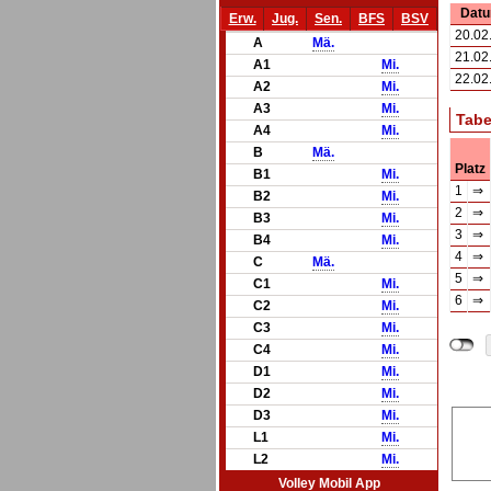
Dat
Erw.
Jug.
Sen.
BFS
BSV
20.02
A
Mä.
21.02
A1
Mi.
22.02
A2
Mi.
A3
Mi.
Tabe
A4
Mi.
B
Mä.
Platz
B1
Mi.
1
⇒
B2
Mi.
2
⇒
B3
Mi.
3
⇒
B4
Mi.
4
⇒
C
Mä.
5
⇒
C1
Mi.
6
⇒
C2
Mi.
C3
Mi.
C4
Mi.
D1
Mi.
D2
Mi.
D3
Mi.
L1
Mi.
L2
Mi.
Volley Mobil App