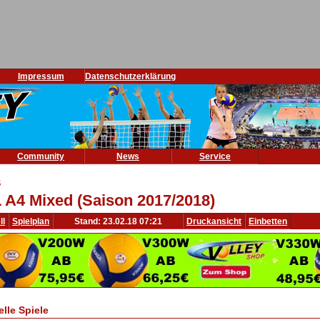
Impressum
Datenschutzerklärung
Community
News
Service
S
 A4 Mixed (Saison 2017/2018)
ll
Spielplan
Stand: 23.02.18 07:21
Druckansicht
Einbetten
elle Spiele