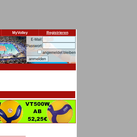
MyVolley
Registrieren
E-Mail:
Passwort:
angemeldet bleiben