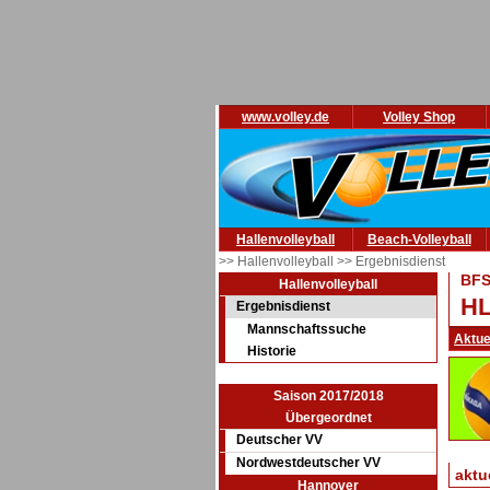
www.volley.de
Volley Shop
Hallenvolleyball
Beach-Volleyball
>> Hallenvolleyball
>> Ergebnisdienst
BF
Hallenvolleyball
HL
Ergebnisdienst
Mannschaftssuche
Aktue
Historie
Saison 2017/2018
Übergeordnet
Deutscher VV
Nordwestdeutscher VV
aktu
Hannover