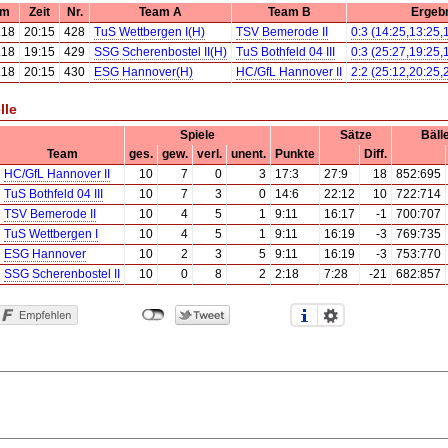
um
Zeit
Nr.
Team A
Team B
Ergeb
.18
20:15
428
TuS Wettbergen I(H)
TSV Bemerode II
0:3 (14:25,13:25,
.18
19:15
429
SSG Scherenbostel II(H)
TuS Bothfeld 04 III
0:3 (25:27,19:25,
.18
20:15
430
ESG Hannover(H)
HC/GfL Hannover II
2:2 (25:12,20:25,
lle
Spiele
Sätze
Bäll
Team
ges.
gew.
verl.
unent.
Punkte
Diff.
HC/GfL Hannover II
10
7
0
3
17:3
27:9
18
852:695
TuS Bothfeld 04 III
10
7
3
0
14:6
22:12
10
722:714
TSV Bemerode II
10
4
5
1
9:11
16:17
-1
700:707
TuS Wettbergen I
10
4
5
1
9:11
16:19
-3
769:735
ESG Hannover
10
2
3
5
9:11
16:19
-3
753:770
SSG Scherenbostel II
10
0
8
2
2:18
7:28
-21
682:857