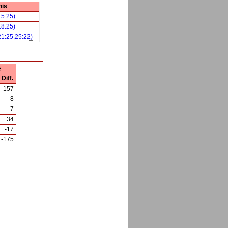
nis
15:25)
18:25)
21:25,25:22)
e
Diff.
157
8
-7
34
-17
-175