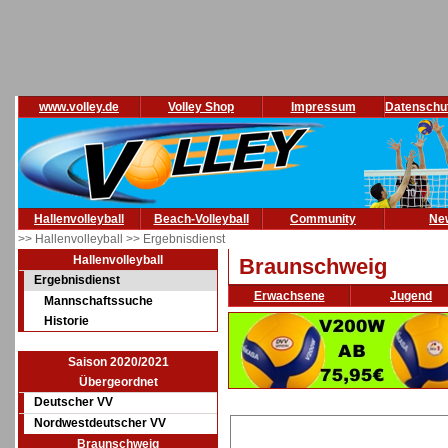
www.volley.de
Volley Shop
Impressum
Datenschu
Hallenvolleyball
Beach-Volleyball
Community
Ne
>> Hallenvolleyball
>> Ergebnisdienst
Hallenvolleyball
Braunschweig
Ergebnisdienst
Erwachsene
Jugend
Mannschaftssuche
Historie
Saison 2020/2021
Übergeordnet
Deutscher VV
Nordwestdeutscher VV
Braunschweig