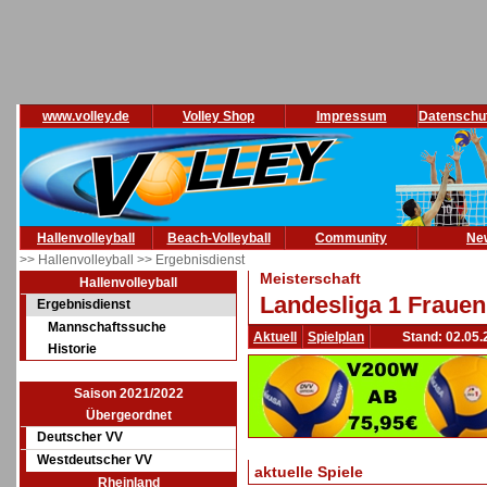
www.volley.de
Volley Shop
Impressum
Datenschu
Hallenvolleyball
Beach-Volleyball
Community
Ne
>> Hallenvolleyball
>> Ergebnisdienst
Meisterschaft
Hallenvolleyball
Landesliga 1 Frauen
Ergebnisdienst
Mannschaftssuche
Aktuell
Spielplan
Stand: 02.05.
Historie
Saison 2021/2022
Übergeordnet
Deutscher VV
Westdeutscher VV
aktuelle Spiele
Rheinland