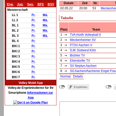
Datum
Zeit
Nr.
Erw.
Jug.
Sen.
BFS
BSV
02.05.22
20:00
53
Meckenhei
Meisterschaft
LL 1
Fr.
Mä.
Tabelle
LL 2
Fr.
Mä.
BL 1
Fr.
Mä.
Platz
Team
BL 2
Fr.
Mä.
1
⇒
TVA Hürth Volleyball II
BL 3
Fr.
Mä.
2
⇒
Meckenheimer SV
BL 4
Fr.
3
⇒
PTSV Aachen V
BKl 1
Fr.
4
⇒
DJK Südwest Köln
BKl 2
Fr.
5
⇒
Brühler TV
BKl 3
Fr.
6
⇒
Eilendorfer TV
BKl 4
Fr.
7
⇒
SV Neptun Aachen
BKl 5
Fr.
8
⇒
SG Aachen/Aachener Engel Frau
BKl 6
Fr.
Normal
Details
BKl 7
Fr.
Volley Mobil App
Volley.de-Ergebnisdienst für Ihr
Smartphone
Informationen zur
App