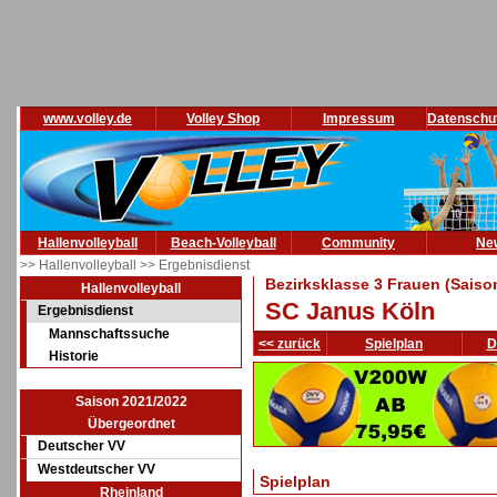
www.volley.de
Volley Shop
Impressum
Datenschu
Hallenvolleyball
Beach-Volleyball
Community
Ne
>> Hallenvolleyball
>> Ergebnisdienst
Bezirksklasse 3 Frauen (Saiso
Hallenvolleyball
SC Janus Köln
Ergebnisdienst
Mannschaftssuche
<< zurück
Spielplan
D
Historie
Saison 2021/2022
Übergeordnet
Deutscher VV
Westdeutscher VV
Spielplan
Rheinland