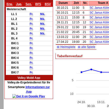
Datum
Zeit
Nr.
Team A
Erw.
Jug.
Sen.
BFS
BSV
30.10.21
11:00
5
SC Janus Köln
Meisterschaft
30.10.21
12:15
6
SC Janus Köln
LL 1
Fr.
Mä.
13.11.21
15:00
8
SC Janus Köl
LL 2
Fr.
Mä.
28.11.21
12:15
12
SC Janus Köl
BL 1
Fr.
Mä.
29.01.22
11:00
19
SC Janus Köln
BL 2
Fr.
Mä.
21.02.22
20:45
21
SC Janus Köl
BL 3
Fr.
Mä.
13.03.22
11:00
26
SC Janus Köl
BL 4
Fr.
27.04.22
19:00
20
SC Janus Köln
BKl 1
Fr.
📅 Heimspiele
📅 alle Spiele
BKl 2
Fr.
BKl 3
Fr.
Tabellenverlauf
BKl 4
Fr.
BKl 5
Fr.
BKl 6
Fr.
BKl 7
Fr.
Volley Mobil App
5
Volley.de-Ergebnisdienst für Ihr
Smartphone
Informationen zur
App
10
24.10.
13.11.
30.10.
2