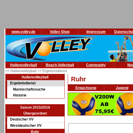
www.volley.de
Volley Shop
Impressum
Datenschu
Hallenvolleyball
Beach-Volleyball
Community
Ne
>> Hallenvolleyball
>> Ergebnisdienst
Hallenvolleyball
Ruhr
Ergebnisdienst
Erwachsene
Jugend
Mannschaftssuche
Historie
Saison 2015/2016
Übergeordnet
Deutscher VV
Westdeutscher VV
Ruhr