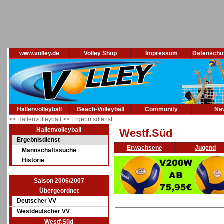
www.volley.de
Volley Shop
Impressum
Datenschu
Hallenvolleyball
Beach-Volleyball
Community
Ne
>> Hallenvolleyball
>> Ergebnisdienst
Hallenvolleyball
Westf.Süd
Ergebnisdienst
Erwachsene
Jugend
Mannschaftssuche
Historie
Saison 2006/2007
Übergeordnet
Deutscher VV
Westdeutscher VV
Westf.Süd