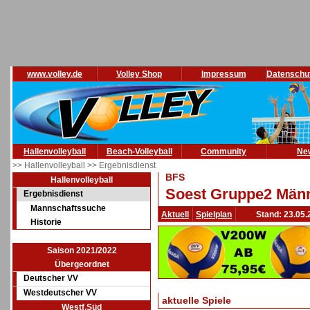
www.volley.de
Volley Shop
Impressum
Datenschu
Hallenvolleyball
Beach-Volleyball
Community
Ne
>> Hallenvolleyball
>> Ergebnisdienst
BFS
Hallenvolleyball
Soest Gruppe2 Männ
Ergebnisdienst
Mannschaftssuche
Aktuell
Spielplan
Stand: 23.05.
Historie
Saison 2021/2022
Übergeordnet
Deutscher VV
Westdeutscher VV
aktuelle Spiele
Westf.Süd