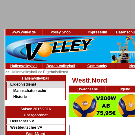
www.volley.de
Volley Shop
Impressum
Datenschu
Hallenvolleyball
Beach-Volleyball
Community
Ne
>> Hallenvolleyball
>> Ergebnisdienst
Hallenvolleyball
Westf.Nord
Ergebnisdienst
Erwachsene
Jugend
Mannschaftssuche
Historie
Saison 2015/2016
Übergeordnet
Deutscher VV
Westdeutscher VV
Westf.Nord