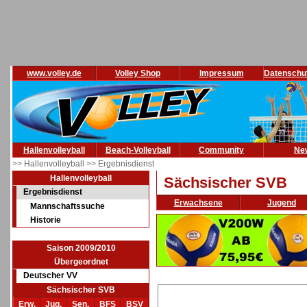
www.volley.de
Volley Shop
Impressum
Datenschu
Hallenvolleyball
Beach-Volleyball
Community
Ne
>> Hallenvolleyball
>> Ergebnisdienst
Hallenvolleyball
Sächsischer SVB
Ergebnisdienst
Erwachsene
Jugend
Mannschaftssuche
Historie
Saison 2009/2010
Übergeordnet
Deutscher VV
Sächsischer SVB
Erw.
Jug.
Sen.
BFS
BSV