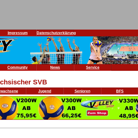
Impressum
Datenschutzerklärung
Community
News
Service
chsischer SVB
rwachsene
Jugend
Senioren
BFS