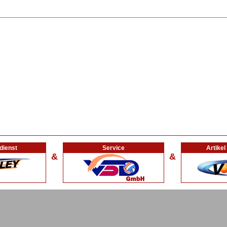
dienst
Service
Artike
&
&