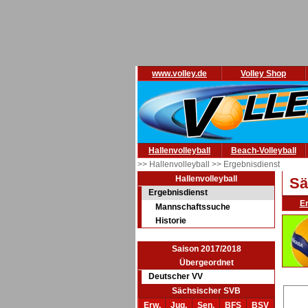
www.volley.de
Volley Shop
Hallenvolleyball
Beach-Volleyball
>> Hallenvolleyball
>> Ergebnisdienst
Hallenvolleyball
Sä
Ergebnisdienst
E
Mannschaftssuche
Historie
Saison 2017/2018
Übergeordnet
Deutscher VV
Sächsischer SVB
Erw.
Jug.
Sen.
BFS
BSV