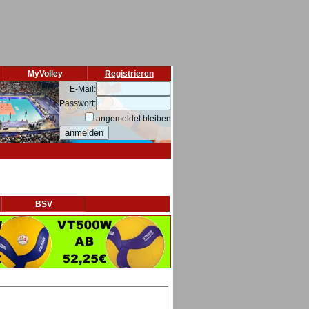
MyVolley
Registrieren
E-Mail:
Passwort:
angemeldet bleiben
BSV