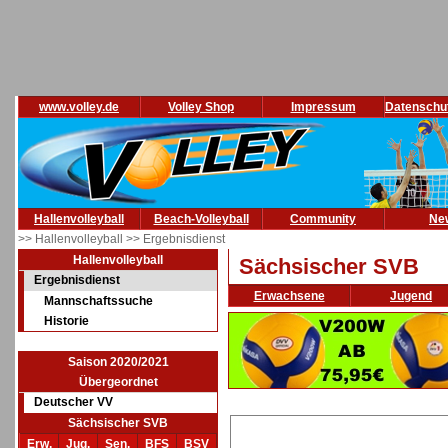
www.volley.de
Volley Shop
Impressum
Datenschu
Hallenvolleyball
Beach-Volleyball
Community
Ne
>> Hallenvolleyball
>> Ergebnisdienst
Hallenvolleyball
Sächsischer SVB
Ergebnisdienst
Erwachsene
Jugend
Mannschaftssuche
Historie
Saison 2020/2021
Übergeordnet
Deutscher VV
Sächsischer SVB
Erw.
Jug.
Sen.
BFS
BSV