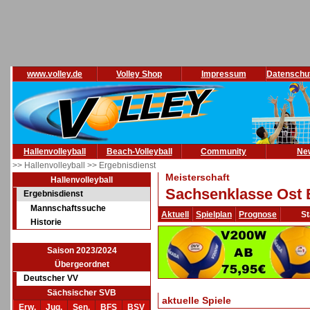
www.volley.de
Volley Shop
Impressum
Datenschu
Hallenvolleyball
Beach-Volleyball
Community
Ne
>> Hallenvolleyball
>> Ergebnisdienst
Meisterschaft
Hallenvolleyball
Sachsenklasse Ost 
Ergebnisdienst
Mannschaftssuche
Aktuell
Spielplan
Prognose
St
Historie
Saison 2023/2024
Übergeordnet
Deutscher VV
Sächsischer SVB
aktuelle Spiele
Erw.
Jug.
Sen.
BFS
BSV