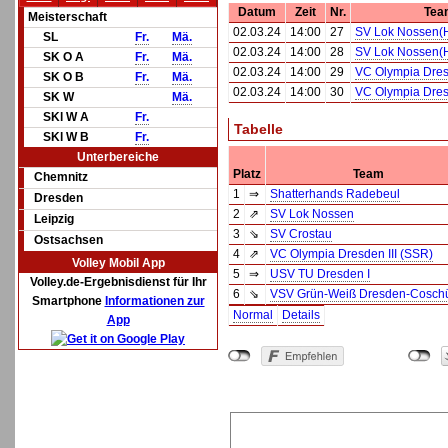
Datum
Zeit
Nr.
Tea
Meisterschaft
02.03.24
14:00
27
SV Lok Nossen(
SL
Fr.
Mä.
02.03.24
14:00
28
SV Lok Nossen(
SK O A
Fr.
Mä.
02.03.24
14:00
29
VC Olympia Dresd
SK O B
Fr.
Mä.
02.03.24
14:00
30
VC Olympia Dresd
SK W
Mä.
SKl W A
Fr.
Tabelle
SKl W B
Fr.
Unterbereiche
Platz
Team
Chemnitz
1
⇒
Shatterhands Radebeul
Dresden
2
⇗
SV Lok Nossen
Leipzig
3
⇘
SV Crostau
Ostsachsen
4
⇗
VC Olympia Dresden III (SSR)
Volley Mobil App
5
⇒
USV TU Dresden I
Volley.de-Ergebnisdienst für Ihr
6
⇘
VSV Grün-Weiß Dresden-Coschü
Smartphone
Informationen zur
Normal
Details
App