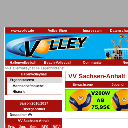
www.volley.de
Volley Shop
Impressum
Datenschu
Hallenvolleyball
Beach-Volleyball
Community
Ne
>> Hallenvolleyball
>> Ergebnisdienst
Hallenvolleyball
VV Sachsen-Anhalt
Ergebnisdienst
Erwachsene
Jugend
Mannschaftssuche
Historie
Saison 2016/2017
Übergeordnet
Deutscher VV
VV Sachsen-Anhalt
Erw.
Jug.
Sen.
BFS
BSV