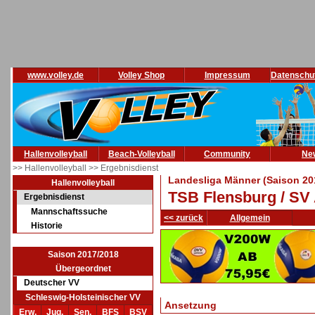
www.volley.de
Volley Shop
Impressum
Datenschu
Hallenvolleyball
Beach-Volleyball
Community
Ne
>> Hallenvolleyball
>> Ergebnisdienst
Landesliga Männer (Saison 20
Hallenvolleyball
TSB Flensburg / SV 
Ergebnisdienst
Mannschaftssuche
<< zurück
Allgemein
Historie
Saison 2017/2018
Übergeordnet
Deutscher VV
Schleswig-Holsteinischer VV
Ansetzung
Erw.
Jug.
Sen.
BFS
BSV