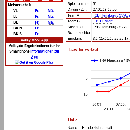
Spielnummer
51
Meisterschaft
Datum / Zeit
27.01.18 15:00
VL
Fr.
Mä.
Team A
TSB Flensburg / SV Ade
LL
Fr.
Mä.
Team B
TuS Busdorf
BL
Fr.
Mä.
Ausrichter
TSB Flensburg / SV Ade
BK N
Fr.
Schiedsrichter
BK S
Fr.
Ergebnis
3:2 (25:21,17:25,25:17,
Volley Mobil App
Volley.de-Ergebnisdienst für Ihr
Tabellenverlauf
Smartphone
Informationen zur
App
TSB Flensburg / SV
5
10
16.09.
07.10.
23.09.
2
Halle
Name
Handelslehranstalt