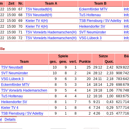
um
Zeit
Nr.
Team A
Team B
.22
15:00
67
TSV Neustadt(H)
Eckernförder MTV
Inf
.22
15:00
68
TSV Neustadt(H)
TuS Holtenau
Inf
.22
15:00
69
Kieler TV 4(H)
TSB Flensburg / SV Adelby
Inf
.22
15:00
70
Kieler TV 4(H)
Heikendorfer SV
Inf
.22
15:00
71
TSV Vorwärts Hademarschen(H)
SVT Neumünster
Inf
.22
15:00
72
TSV Vorwärts Hademarschen(H)
VSG Lübeck 3
Inf
lle
Spiele
Sätze
Bäl
Team
ges.
gew.
verl.
Punkte
Quot.
TSV Neustadt
10
9
1
25
29:12
2,42
929:822
SVT Neumünster
10
8
2
24
28:12
2,33
908:742
VSG Lübeck 3
9
6
3
20
24:11
2,18
783:642
Eckernförder MTV
8
5
3
14
18:14
1,29
698:679
TSV Vorwärts Hademarschen
9
5
4
14
19:18
1,06
776:748
TuS Holtenau
8
4
4
12
16:16
1,00
683:675
Heikendorfer SV
8
1
7
5
9:21
0,43
621:714
Kieler TV 4
9
1
8
4
7:24
0,29
577:714
TSB Flensburg / SV Adelby
9
1
8
2
4:26
0,15
477:716
al
Details