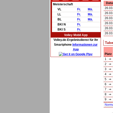
Dat
Meisterschaft
26.03
VL
Fr.
Mä.
26.03
LL
Fr.
Mä.
26.03
BL
Fr.
Mä.
26.03
BKl N
Fr.
26.03
BKl S
Fr.
26.03
Volley Mobil App
Volley.de-Ergebnisdienst für Ihr
Tabe
Smartphone
Informationen zur
App
Platz
1
⇒
2
⇒
3
⇒
4
⇒
5
⇒
6
⇒
7
⇒
8
⇒
9
⇒
Norm