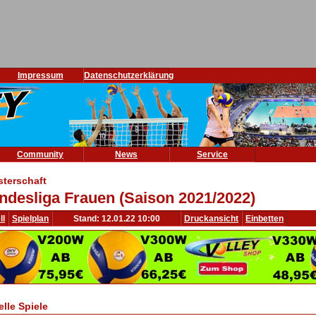
Impressum
Datenschutzerklärung
Community
News
Service
sterschaft
ndesliga Frauen (Saison 2021/2022)
ll
Spielplan
Stand: 12.01.22 10:00
Druckansicht
Einbetten
elle Spiele