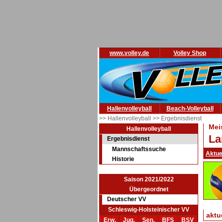
www.volley.de
Volley Shop
Hallenvolleyball
Beach-Volleyball
>> Hallenvolleyball
>> Ergebnisdienst
Mei
Hallenvolleyball
La
Ergebnisdienst
Mannschaftssuche
Aktue
Historie
Saison 2021/2022
Übergeordnet
Deutscher VV
Schleswig-Holsteinischer VV
aktu
Erw.
Jug.
Sen.
BFS
BSV