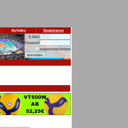
MyVolley
Registrieren
E-Mail:
Passwort:
angemeldet bleiben