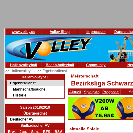
www.volley.de
Volley Shop
Impressum
Datenschu
Hallenvolleyball
Beach-Volleyball
Community
Ne
>> Hallenvolleyball
>> Ergebnisdienst
Meisterschaft
Hallenvolleyball
Bezirksliga Schwarz
Ergebnisdienst
Mannschaftssuche
Aktuell
Spielplan
Prognose
St
Historie
Saison 2018/2019
Übergeordnet
Deutscher VV
Südbadischer VV
aktuelle Spiele
Erw.
Jug.
Sen.
BFS
BSV