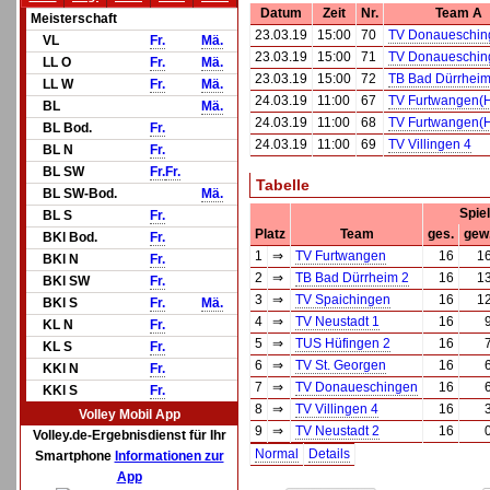
Datum
Zeit
Nr.
Team A
Meisterschaft
23.03.19
15:00
70
TV Donaueschin
VL
Fr.
Mä.
23.03.19
15:00
71
TV Donaueschin
LL O
Fr.
Mä.
23.03.19
15:00
72
TB Bad Dürrheim
LL W
Fr.
Mä.
24.03.19
11:00
67
TV Furtwangen(
BL
Mä.
24.03.19
11:00
68
TV Furtwangen(
BL Bod.
Fr.
24.03.19
11:00
69
TV Villingen 4
BL N
Fr.
BL SW
Fr.
Fr.
Tabelle
BL SW-Bod.
Mä.
Spie
BL S
Fr.
Platz
Team
ges.
gew
BKl Bod.
Fr.
1
⇒
TV Furtwangen
16
1
BKl N
Fr.
2
⇒
TB Bad Dürrheim 2
16
1
BKl SW
Fr.
3
⇒
TV Spaichingen
16
1
BKl S
Fr.
Mä.
4
⇒
TV Neustadt 1
16
KL N
Fr.
5
⇒
TUS Hüfingen 2
16
KL S
Fr.
6
⇒
TV St. Georgen
16
KKl N
Fr.
7
⇒
TV Donaueschingen
16
KKl S
Fr.
8
⇒
TV Villingen 4
16
Volley Mobil App
9
⇒
TV Neustadt 2
16
Volley.de-Ergebnisdienst für Ihr
Normal
Details
Smartphone
Informationen zur
App